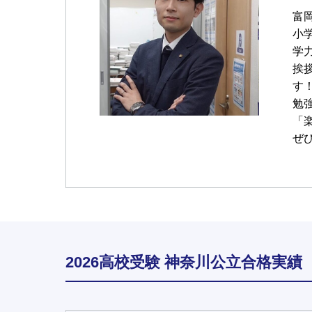
富
小
学
挨
す
勉
「
ぜ
2026高校受験 神奈川公立合格実績