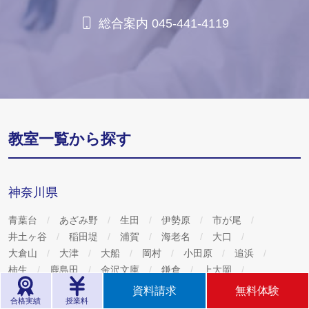
総合案内 045-441-4119
教室一覧から探す
神奈川県
青葉台
あざみ野
生田
伊勢原
市が尾
井土ヶ谷
稲田堤
浦賀
海老名
大口
大倉山
大津
大船
岡村
小田原
追浜
柿生
鹿島田
金沢文庫
鎌倉
上大岡
上中里
上永谷
上溝
上矢部
鴨居
鴨宮
資料請求
無料体験
合格実績
授業料
川上
川崎
川崎大師
川崎渡田
菊名