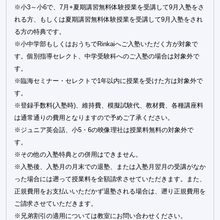
※小3～小6で、7月+夏期講習無料体験授業を受講して9月入塾をさ
れる方、もしくは夏期講習無料体験授業を受講して9月入塾をされ
る方の特典です。
※小中学部もしくはおうちでRinkaiへご入塾いただく方が対象で
す。個別指導セレクト、中学受験科へのご入塾の場合は対象外で
す。
※臨海セミナー・セレクトで1年以内に授業を受けた方は対象外で
す。
※登録手数料(入塾時)、維持費、模擬試験代、教材費、各種講座料
は通常通りの費用となりますので予めご了承ください。
※ジュニア英会話、小5・6の映像理社は授業料無料の対象外で
す。
※その他の入塾特典との併用はできません。
※入塾後、入塾月の月末での退塾、または入塾月翌月の受講がなか
った場合には遡って授業料を全額請求させていただきます。また、
正規費用をお支払いいただかず退塾される場合は、遡り正規費用を
ご請求させていただきます。
※兄弟割引の適用については教室にお問い合わせください。