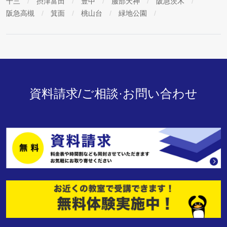
十三
摂津富田
豊中
服部天神
阪急茨木
阪急高槻
箕面
桃山台
緑地公園
資料請求/ご相談·お問い合わせ