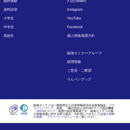
無料体験
X (旧Twitter)
資料請求
Instagram
小学生
YouTube
中学生
Facebook
高校生
個人情報保護方針
臨海セミナーグループ
採用情報
ご意見・ご要望
りんペングッズ
臨海セミナーは一般財団法人日本情報経済社会推進協会「
プラ
イバシーマーク
」制度、一般社団法人JAPHICマーク認証機構
「
JAPHICマーク
」制度の認定事業者です。臨海セミナーの個
人情報保護に対する取り組み・方針等につきましては
個人情報
の保護 ～ プライバシーポリシー
をご覧ください。