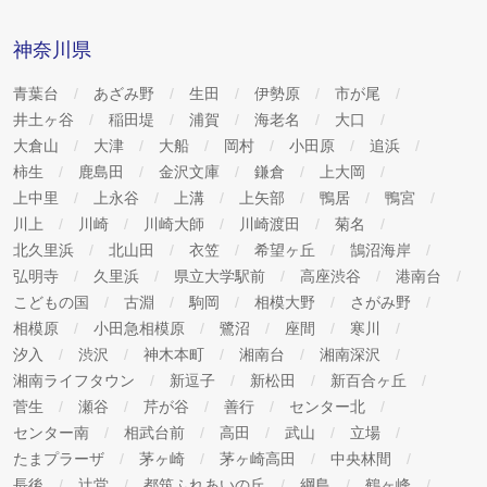
神奈川県
青葉台
あざみ野
生田
伊勢原
市が尾
井土ヶ谷
稲田堤
浦賀
海老名
大口
大倉山
大津
大船
岡村
小田原
追浜
柿生
鹿島田
金沢文庫
鎌倉
上大岡
上中里
上永谷
上溝
上矢部
鴨居
鴨宮
川上
川崎
川崎大師
川崎渡田
菊名
北久里浜
北山田
衣笠
希望ヶ丘
鵠沼海岸
弘明寺
久里浜
県立大学駅前
高座渋谷
港南台
こどもの国
古淵
駒岡
相模大野
さがみ野
相模原
小田急相模原
鷺沼
座間
寒川
汐入
渋沢
神木本町
湘南台
湘南深沢
湘南ライフタウン
新逗子
新松田
新百合ヶ丘
菅生
瀬谷
芹が谷
善行
センター北
センター南
相武台前
高田
武山
立場
たまプラーザ
茅ヶ崎
茅ヶ崎高田
中央林間
長後
辻堂
都筑ふれあいの丘
綱島
鶴ヶ峰