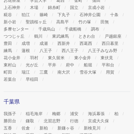
お花茶屋
学芸大学
葛西
金町
蒲田
上石神井
木場
錦糸町
国立
京成小岩
糀谷
狛江
篠崎
下丸子
石神井公園
十条
新小岩
聖蹟桜ヶ丘
高島平
竹の塚
田無
多摩センター
千歳烏山
千歳船橋
調布
つつじヶ丘
鶴川
東武練馬
ときわ台
戸越銀座
豊田
成増
成瀬
西新井
西葛西
西日暮里
練馬
蓮根
八王子
西八王子
八王子みなみ野
花小金井
羽村
東久留米
東小金井
東伏見
東村山
光が丘
平井
府中
船堀
平和台
町田
瑞江
三鷹
南大沢
雪谷大塚
用賀
若葉台
早稲田
千葉県
我孫子
稲毛海岸
梅郷
浦安
海浜幕張
柏
勝田台
鎌取
北習志野
行徳
京成大久保
五香
佐倉
新柏
新鎌ヶ谷
新検見川