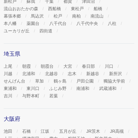
新松戸
蘇我
千葉
都賀
津田沼
流山おおたかの森
西船橋
東松戸
船橋
幕張本郷
馬込沢
松戸
南柏
南流山
本八幡
薬園台
八千代台
八千代中央
八柱
ユーカリが丘
四街道
埼玉県
上尾
朝霞
朝霞台
大宮
春日部
川口
川越
北浦和
北越谷
志木
新越谷
新所沢
せんげん台
草加
鶴ヶ島
戸田公園
獨協大学前
東浦和
東川口
ふじみ野
南浦和
武蔵浦和
吉川
与野本町
若葉
大阪府
池田
石橋
江坂
五月が丘
JR茨木
JR高槻