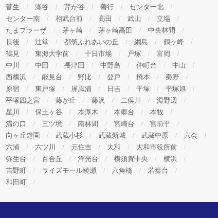
菅生
瀬谷
芹が谷
善行
センター北
センター南
相武台前
高田
武山
立場
たまプラーザ
茅ヶ崎
茅ヶ崎高田
中央林間
長後
辻堂
都筑ふれあいの丘
綱島
鶴ヶ峰
鶴見
東海大学前
十日市場
戸塚
富岡
中川
中田
長津田
中野島
仲町台
中山
西横浜
能見台
野比
登戸
橋本
秦野
原宿
東戸塚
屏風浦
日吉
平塚
平塚旭
平塚四之宮
藤が丘
藤沢
二俣川
淵野辺
星川
保土ヶ谷
本厚木
本郷台
本牧
溝の口
三ツ境
南林間
宮崎台
宮前平
向ヶ丘遊園
武蔵小杉
武蔵新城
武蔵中原
六会
六浦
六ツ川
元住吉
大和
大和市役所前
弥生台
百合丘
洋光台
横須賀中央
横浜
吉野町
ライズモール綾瀬
六角橋
若葉台
和田町