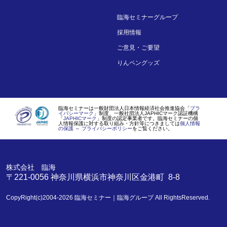
臨海セミナーグループ
採用情報
ご意見・ご要望
りんペングッズ
臨海セミナーは一般財団法人日本情報経済社会推進協会「
プラ
イバシーマーク
」制度、一般社団法人JAPHICマーク認証機構
「
JAPHICマーク
」制度の認定事業者です。臨海セミナーの個
人情報保護に対する取り組み・方針等につきましては
個人情報
の保護 ～ プライバシーポリシー
をご覧ください。
株式会社 臨海
〒221-0056
神奈川県
横浜市
神奈川区金港町 8-8
CopyRight(c)2004-2026
臨海セミナー｜臨海グループ
All RightsReserved.