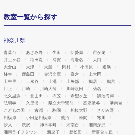
教室一覧から探す
神奈川県
青葉台
あざみ野
生田
伊勢原
市が尾
井土ヶ谷
稲田堤
浦賀
海老名
大口
大倉山
大津
大船
岡村
小田原
追浜
柿生
鹿島田
金沢文庫
鎌倉
上大岡
上中里
上永谷
上溝
上矢部
鴨居
鴨宮
川上
川崎
川崎大師
川崎渡田
菊名
北久里浜
北山田
衣笠
希望ヶ丘
鵠沼海岸
弘明寺
久里浜
県立大学駅前
高座渋谷
港南台
こどもの国
古淵
駒岡
相模大野
さがみ野
相模原
小田急相模原
鷺沼
座間
寒川
汐入
渋沢
神木本町
湘南台
湘南深沢
湘南ライフタウン
新逗子
新松田
新百合ヶ丘