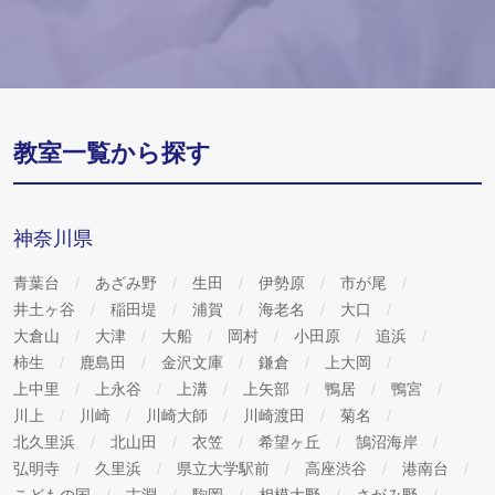
おいてグループ会社及び外部会社へ委託する場合がございま
す。あらかじめご了承ください。
5. 個人情報の提出は任意です。ご自身の判断により、必要な
教室一覧から探す
個人情報を提出されない場合、適切な学習指導、進路指導及
び事務処理について支障をきたす恐れがございますので、あ
らかじめご了承ください。
神奈川県
6. 弊社は、ご提出いただいた個人情報に関して、利用目的の
青葉台
あざみ野
生田
伊勢原
市が尾
通知の求め、開示、内容の訂正、追加又は削除、利用の停
井土ヶ谷
稲田堤
浦賀
海老名
大口
止、消去の請求について応じます。窓口の連絡先等は以下の
大倉山
大津
大船
岡村
小田原
追浜
柿生
鹿島田
金沢文庫
鎌倉
上大岡
通りです。
上中里
上永谷
上溝
上矢部
鴨居
鴨宮
《株式会社臨海 個人情報問い合わせ窓口》
川上
川崎
川崎大師
川崎渡田
菊名
 個人情報管理統括責任者（業務本部長）宛
北久里浜
北山田
衣笠
希望ヶ丘
鵠沼海岸
住所：〒221-0056 神奈川県横浜市神奈川区金港町8-8
弘明寺
久里浜
県立大学駅前
高座渋谷
港南台
電話：045-441-3759 FAX：045-451-5149
こどもの国
古淵
駒岡
相模大野
さがみ野