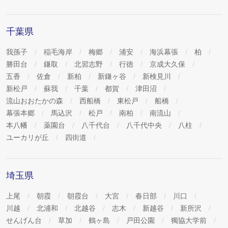
千葉県
我孫子
稲毛海岸
梅郷
浦安
海浜幕張
柏
勝田台
鎌取
北習志野
行徳
京成大久保
五香
佐倉
新柏
新鎌ヶ谷
新検見川
新松戸
蘇我
千葉
都賀
津田沼
流山おおたかの森
西船橋
東松戸
船橋
幕張本郷
馬込沢
松戸
南柏
南流山
本八幡
薬園台
八千代台
八千代中央
八柱
ユーカリが丘
四街道
埼玉県
上尾
朝霞
朝霞台
大宮
春日部
川口
川越
北浦和
北越谷
志木
新越谷
新所沢
せんげん台
草加
鶴ヶ島
戸田公園
獨協大学前