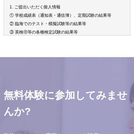
1. ご提出いただく個人情報
① 学校成績表（通知表・通信簿）、定期試験の結果等
② 臨海でのテスト・模擬試験等の結果等
③ 英検Ⓡ等の各種検定試験の結果等
④ 志望校(学部・学科を含む)
⑤ 塾内外での写真、ビデオ撮影等
⑥ 生徒及び保護者の氏名・住所・電話番号・生徒の生年月
日･メールアドレス･兄弟情報等
⑦ その他、健康上の様子など学習指導面であらかじめお知ら
せいただいたほうがよい事柄
※英検Ⓡは、公益財団法人 日本英語検定協会の登録商標で
無料体験に参加してみませ
す。
※このコンテンツは、公益財団法人 日本英語検定協会の承認
んか?
や推奨、その他検討を受けたものではありません。
2. ご提出いただいた個人情報は、以下の目的で利用させてい