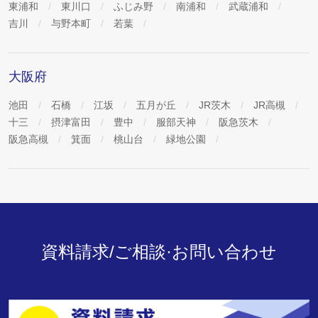
東浦和
東川口
ふじみ野
南浦和
武蔵浦和
吉川
与野本町
若葉
大阪府
池田
石橋
江坂
五月が丘
JR茨木
JR高槻
十三
摂津富田
豊中
服部天神
阪急茨木
阪急高槻
箕面
桃山台
緑地公園
資料請求/ご相談·お問い合わせ