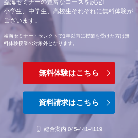
臨海セミナーの豊富なコ一スを設定!
ただきます。なお、弊社において、お預かりした個人情報を
小学生、中学生、高校生それぞれに無料体験が
無断で当該目的以外に利用することはございません。
ございます。
（1） 学習指導・進路指導の一環として、上記情報①～④及
び⑦を利用させていただき適切な指導を行わせていただきま
臨海セミナー・セレクトで1年以内に授業を受けた方は無
す。
料体験授業の対象外となります。
（2） 教室内の掲示物及び教室で配布されるお便りに、定期
テストの結果や成績等を実名及び写真入で掲載させていただ
く場合がございます（上記情報①・②・⑤）。
無料体験はこちら
（3） 入塾及び新しい講座へのお誘い・イベントへの参加呼
びかけのご案内等のＤＭのために上記情報⑥を利用させてい
ただくことがございます。
資料請求はこちら
3. ご提出いただいた個人情報に関して、法令に基づく場合を
除いて、同意なく第三者への提供は一切致しません。
総合案内 045-441-4119
4. ご提出いただいた個人情報に関して、利用目的の範囲内に