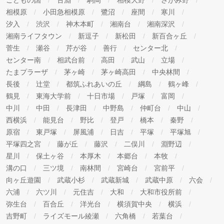
 お客様窓口
相模原
小田急相模原
鷺沼
座間
寒川
汐入
渋沢
神木本町
湘南台
湘南深沢
住所：〒221-0056 神奈川県横浜市神奈川区金港町8-8
湘南ライフタウン
新逗子
新松田
新百合ヶ丘
電話：Tel.045-441-4119
菅生
瀬谷
芹が谷
善行
センター北
お問い合わせフォーム：
センター南
相武台前
高田
武山
立場
https://www.rinkaiseminar.co.jp/contact/kj-hogo/
たまプラーザ
茅ヶ崎
茅ヶ崎高田
中央林間
◆電話によるお問い合わせ 10:00～18:00 (ただし日曜・
長後
辻堂
都筑ふれあいの丘
綱島
鶴ヶ峰
祝日を除きます)
鶴見
東海大学前
十日市場
戸塚
富岡
中川
中田
長津田
中野島
仲町台
中山
◆フォームは24時間受け付けております。
西横浜
能見台
野比
登戸
橋本
秦野
 各校の室長（各校責任者）
原宿
東戸塚
屏風浦
日吉
平塚
平塚旭
平塚四之宮
藤が丘
藤沢
二俣川
淵野辺
星川
保土ヶ谷
本厚木
本郷台
本牧
溝の口
三ツ境
南林間
宮崎台
宮前平
向ヶ丘遊園
武蔵小杉
武蔵新城
武蔵中原
六会
六浦
六ツ川
元住吉
大和
大和市役所前
弥生台
百合丘
洋光台
横須賀中央
横浜
吉野町
ライズモール綾瀬
六角橋
若葉台