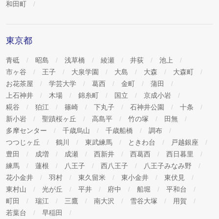
和田町
東京都
青砥
昭島
浅草橋
綾瀬
井荻
池上
市ヶ谷
王子
大泉学園
大島
大森
大森町
お花茶屋
学芸大学
葛西
金町
蒲田
上石神井
木場
錦糸町
国立
京成小岩
糀谷
狛江
篠崎
下丸子
石神井公園
十条
新小岩
聖蹟桜ヶ丘
高島平
竹の塚
田無
多摩センター
千歳烏山
千歳船橋
調布
つつじヶ丘
鶴川
東武練馬
ときわ台
戸越銀座
豊田
成増
成瀬
西新井
西葛西
西日暮里
練馬
蓮根
八王子
西八王子
八王子みなみ野
花小金井
羽村
東久留米
東小金井
東伏見
東村山
光が丘
平井
府中
船堀
平和台
町田
瑞江
三鷹
南大沢
雪谷大塚
用賀
若葉台
早稲田