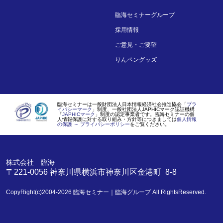
臨海セミナーグループ
採用情報
ご意見・ご要望
りんペングッズ
臨海セミナーは一般財団法人日本情報経済社会推進協会「
プラ
イバシーマーク
」制度、一般社団法人JAPHICマーク認証機構
「
JAPHICマーク
」制度の認定事業者です。臨海セミナーの個
人情報保護に対する取り組み・方針等につきましては
個人情報
の保護 ～ プライバシーポリシー
をご覧ください。
株式会社 臨海
〒221-0056
神奈川県
横浜市
神奈川区金港町 8-8
CopyRight(c)2004-2026
臨海セミナー｜臨海グループ
All RightsReserved.