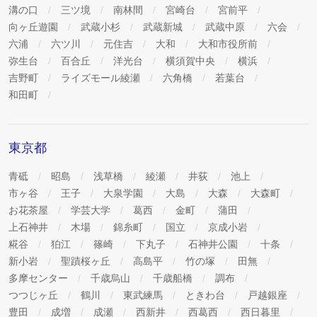
溝の口
三ツ境
南林間
宮崎台
宮前平
向ヶ丘遊園
武蔵小杉
武蔵新城
武蔵中原
六会
六浦
六ツ川
元住吉
大和
大和市役所前
弥生台
百合丘
洋光台
横須賀中央
横浜
吉野町
ライズモール綾瀬
六角橋
若葉台
和田町
東京都
青砥
昭島
浅草橋
綾瀬
井荻
池上
市ヶ谷
王子
大泉学園
大島
大森
大森町
お花茶屋
学芸大学
葛西
金町
蒲田
上石神井
木場
錦糸町
国立
京成小岩
糀谷
狛江
篠崎
下丸子
石神井公園
十条
新小岩
聖蹟桜ヶ丘
高島平
竹の塚
田無
多摩センター
千歳烏山
千歳船橋
調布
つつじヶ丘
鶴川
東武練馬
ときわ台
戸越銀座
豊田
成増
成瀬
西新井
西葛西
西日暮里