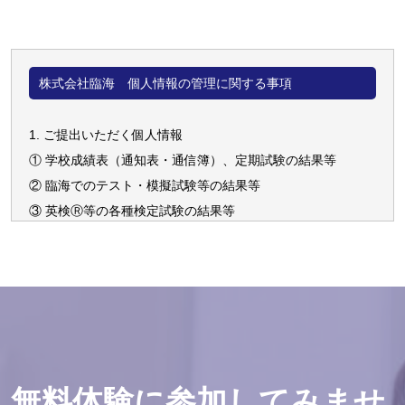
株式会社臨海 個人情報の管理に関する事項
1. ご提出いただく個人情報
① 学校成績表（通知表・通信簿）、定期試験の結果等
② 臨海でのテスト・模擬試験等の結果等
③ 英検Ⓡ等の各種検定試験の結果等
④ 志望校(学部・学科を含む)
⑤ 塾内外での写真、ビデオ撮影等
⑥ 生徒及び保護者の氏名・住所・電話番号・生徒の生年月
日･メールアドレス･兄弟情報等
⑦ その他、健康上の様子など学習指導面であらかじめお知ら
せいただいたほうがよい事柄
※英検Ⓡは、公益財団法人 日本英語検定協会の登録商標で
無料体験に参加してみませ