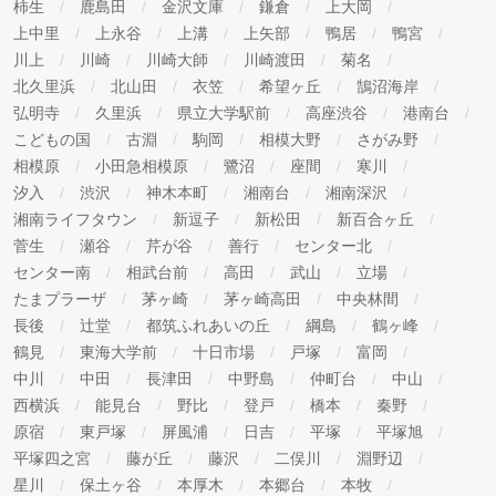
柿生
鹿島田
金沢文庫
鎌倉
上大岡
通りです。
上中里
上永谷
上溝
上矢部
鴨居
鴨宮
《株式会社臨海 個人情報問い合わせ窓口》
川上
川崎
川崎大師
川崎渡田
菊名
 個人情報管理統括責任者（業務本部長）宛
北久里浜
北山田
衣笠
希望ヶ丘
鵠沼海岸
住所：〒221-0056 神奈川県横浜市神奈川区金港町8-8
弘明寺
久里浜
県立大学駅前
高座渋谷
港南台
電話：045-441-3759 FAX：045-451-5149
こどもの国
古淵
駒岡
相模大野
さがみ野
 お客様窓口
相模原
小田急相模原
鷺沼
座間
寒川
汐入
渋沢
神木本町
湘南台
湘南深沢
住所：〒221-0056 神奈川県横浜市神奈川区金港町8-8
湘南ライフタウン
新逗子
新松田
新百合ヶ丘
電話：Tel.045-441-4119
菅生
瀬谷
芹が谷
善行
センター北
お問い合わせフォーム：
センター南
相武台前
高田
武山
立場
https://www.rinkaiseminar.co.jp/contact/kj-hogo/
たまプラーザ
茅ヶ崎
茅ヶ崎高田
中央林間
◆電話によるお問い合わせ 10:00～18:00 (ただし日曜・
長後
辻堂
都筑ふれあいの丘
綱島
鶴ヶ峰
祝日を除きます)
鶴見
東海大学前
十日市場
戸塚
富岡
中川
中田
長津田
中野島
仲町台
中山
◆フォームは24時間受け付けております。
西横浜
能見台
野比
登戸
橋本
秦野
 各校の室長（各校責任者）
原宿
東戸塚
屏風浦
日吉
平塚
平塚旭
平塚四之宮
藤が丘
藤沢
二俣川
淵野辺
星川
保土ヶ谷
本厚木
本郷台
本牧