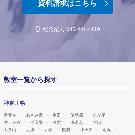
資料請求はこちら
3. ご提出いただいた個人情報に関して、法令に基づく場合を
除いて、同意なく第三者への提供は一切致しません。
総合案内 045-441-4119
4. ご提出いただいた個人情報に関して、利用目的の範囲内に
おいてグループ会社及び外部会社へ委託する場合がございま
す。あらかじめご了承ください。
5. 個人情報の提出は任意です。ご自身の判断により、必要な
教室一覧から探す
個人情報を提出されない場合、適切な学習指導、進路指導及
び事務処理について支障をきたす恐れがございますので、あ
らかじめご了承ください。
神奈川県
6. 弊社は、ご提出いただいた個人情報に関して、利用目的の
青葉台
あざみ野
生田
伊勢原
市が尾
通知の求め、開示、内容の訂正、追加又は削除、利用の停
井土ヶ谷
稲田堤
浦賀
海老名
大口
止、消去の請求について応じます。窓口の連絡先等は以下の
大倉山
大津
大船
岡村
小田原
追浜