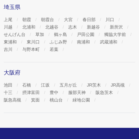
埼玉県
上尾
朝霞
朝霞台
大宮
春日部
川口
川越
北浦和
北越谷
志木
新越谷
新所沢
せんげん台
草加
鶴ヶ島
戸田公園
獨協大学前
東浦和
東川口
ふじみ野
南浦和
武蔵浦和
吉川
与野本町
若葉
大阪府
池田
石橋
江坂
五月が丘
JR茨木
JR高槻
十三
摂津富田
豊中
服部天神
阪急茨木
阪急高槻
箕面
桃山台
緑地公園