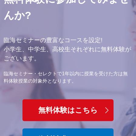
す。
※このコンテンツは、公益財団法人 日本英語検定協会の承認
んか?
や推奨、その他検討を受けたものではありません。
2. ご提出いただいた個人情報は、以下の目的で利用させてい
臨海セミナーの豊富なコ一スを設定!
ただきます。なお、弊社において、お預かりした個人情報を
小学生、中学生、高校生それぞれに無料体験が
無断で当該目的以外に利用することはございません。
ございます。
（1） 学習指導・進路指導の一環として、上記情報①～④及
び⑦を利用させていただき適切な指導を行わせていただきま
臨海セミナー・セレクトで1年以内に授業を受けた方は無
す。
料体験授業の対象外となります。
（2） 教室内の掲示物及び教室で配布されるお便りに、定期
テストの結果や成績等を実名及び写真入で掲載させていただ
く場合がございます（上記情報①・②・⑤）。
無料体験はこちら
（3） 入塾及び新しい講座へのお誘い・イベントへの参加呼
びかけのご案内等のＤＭのために上記情報⑥を利用させてい
ただくことがございます。