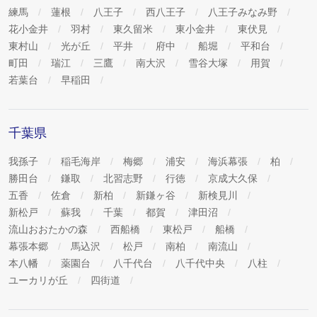
練馬
蓮根
八王子
西八王子
八王子みなみ野
花小金井
羽村
東久留米
東小金井
東伏見
東村山
光が丘
平井
府中
船堀
平和台
町田
瑞江
三鷹
南大沢
雪谷大塚
用賀
若葉台
早稲田
千葉県
我孫子
稲毛海岸
梅郷
浦安
海浜幕張
柏
勝田台
鎌取
北習志野
行徳
京成大久保
五香
佐倉
新柏
新鎌ヶ谷
新検見川
新松戸
蘇我
千葉
都賀
津田沼
流山おおたかの森
西船橋
東松戸
船橋
幕張本郷
馬込沢
松戸
南柏
南流山
本八幡
薬園台
八千代台
八千代中央
八柱
ユーカリが丘
四街道