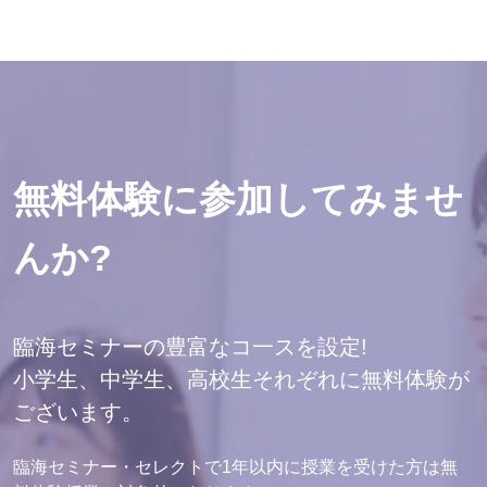
⑤ 塾内外での写真、ビデオ撮影等
⑥ 生徒及び保護者の氏名・住所・電話番号・生徒の生年月
日･メールアドレス･兄弟情報等
⑦ その他、健康上の様子など学習指導面であらかじめお知ら
せいただいたほうがよい事柄
※英検Ⓡは、公益財団法人 日本英語検定協会の登録商標で
無料体験に参加してみませ
す。
※このコンテンツは、公益財団法人 日本英語検定協会の承認
んか?
や推奨、その他検討を受けたものではありません。
2. ご提出いただいた個人情報は、以下の目的で利用させてい
臨海セミナーの豊富なコ一スを設定!
ただきます。なお、弊社において、お預かりした個人情報を
小学生、中学生、高校生それぞれに無料体験が
無断で当該目的以外に利用することはございません。
ございます。
（1） 学習指導・進路指導の一環として、上記情報①～④及
び⑦を利用させていただき適切な指導を行わせていただきま
臨海セミナー・セレクトで1年以内に授業を受けた方は無
す。