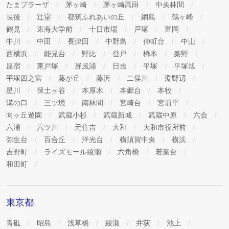
たまプラーザ
茅ヶ崎
茅ヶ崎高田
中央林間
◆電話によるお問い合わせ 10:00～18:00 (ただし日曜・
長後
辻堂
都筑ふれあいの丘
綱島
鶴ヶ峰
祝日を除きます)
鶴見
東海大学前
十日市場
戸塚
富岡
中川
中田
長津田
中野島
仲町台
中山
◆フォームは24時間受け付けております。
西横浜
能見台
野比
登戸
橋本
秦野
 各校の室長（各校責任者）
原宿
東戸塚
屏風浦
日吉
平塚
平塚旭
平塚四之宮
藤が丘
藤沢
二俣川
淵野辺
星川
保土ヶ谷
本厚木
本郷台
本牧
溝の口
三ツ境
南林間
宮崎台
宮前平
向ヶ丘遊園
武蔵小杉
武蔵新城
武蔵中原
六会
六浦
六ツ川
元住吉
大和
大和市役所前
弥生台
百合丘
洋光台
横須賀中央
横浜
吉野町
ライズモール綾瀬
六角橋
若葉台
和田町
東京都
青砥
昭島
浅草橋
綾瀬
井荻
池上