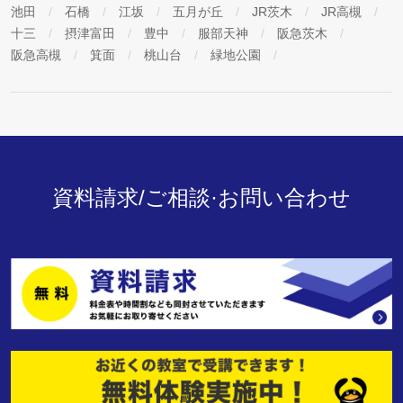
池田
石橋
江坂
五月が丘
JR茨木
JR高槻
十三
摂津富田
豊中
服部天神
阪急茨木
阪急高槻
箕面
桃山台
緑地公園
資料請求/ご相談·お問い合わせ