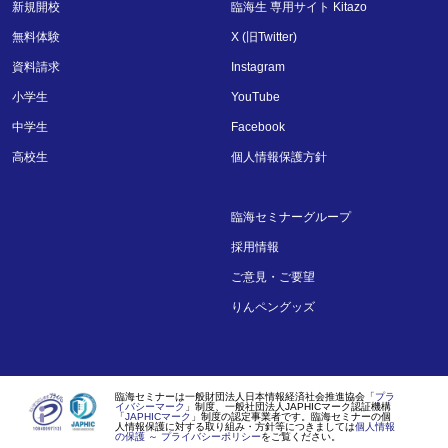
新規開校
臨海生 専用サイト Kitazo
無料体験
X (旧Twitter)
資料請求
Instagram
小学生
YouTube
中学生
Facebook
高校生
個人情報保護方針
臨海セミナーグループ
採用情報
ご意見・ご要望
りんペングッズ
臨海セミナーは一般財団法人日本情報経済社会推進協会「
プラ
イバシーマーク
」制度、一般社団法人JAPHICマーク認証機構
「
JAPHICマーク
」制度の認定事業者です。臨海セミナーの個
人情報保護に対する取り組み・方針等につきましては
個人情報
の保護 ～ プライバシーポリシー
をご覧ください。