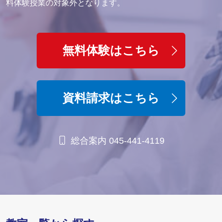
料体験授業の対象外となります。
（2） 教室内の掲示物及び教室で配布されるお便りに、定期
テストの結果や成績等を実名及び写真入で掲載させていただ
く場合がございます（上記情報①・②・⑤）。
無料体験はこちら
（3） 入塾及び新しい講座へのお誘い・イベントへの参加呼
びかけのご案内等のＤＭのために上記情報⑥を利用させてい
ただくことがございます。
資料請求はこちら
3. ご提出いただいた個人情報に関して、法令に基づく場合を
除いて、同意なく第三者への提供は一切致しません。
総合案内 045-441-4119
4. ご提出いただいた個人情報に関して、利用目的の範囲内に
おいてグループ会社及び外部会社へ委託する場合がございま
す。あらかじめご了承ください。
5. 個人情報の提出は任意です。ご自身の判断により、必要な
個人情報を提出されない場合、適切な学習指導、進路指導及