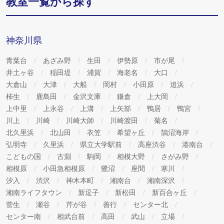
教室一覧から探す
び事務処理について支障をきたす恐れがございますので、あ
らかじめご了承ください。
神奈川県
6. 弊社は、ご提出いただいた個人情報に関して、利用目的の
青葉台
あざみ野
生田
伊勢原
市が尾
通知の求め、開示、内容の訂正、追加又は削除、利用の停
井土ヶ谷
稲田堤
浦賀
海老名
大口
止、消去の請求について応じます。窓口の連絡先等は以下の
大倉山
大津
大船
岡村
小田原
追浜
柿生
鹿島田
金沢文庫
鎌倉
上大岡
通りです。
上中里
上永谷
上溝
上矢部
鴨居
鴨宮
《株式会社臨海 個人情報問い合わせ窓口》
川上
川崎
川崎大師
川崎渡田
菊名
 個人情報管理統括責任者（業務本部長）宛
北久里浜
北山田
衣笠
希望ヶ丘
鵠沼海岸
住所：〒221-0056 神奈川県横浜市神奈川区金港町8-8
弘明寺
久里浜
県立大学駅前
高座渋谷
港南台
電話：045-441-3759 FAX：045-451-5149
こどもの国
古淵
駒岡
相模大野
さがみ野
 お客様窓口
相模原
小田急相模原
鷺沼
座間
寒川
汐入
渋沢
神木本町
湘南台
湘南深沢
住所：〒221-0056 神奈川県横浜市神奈川区金港町8-8
湘南ライフタウン
新逗子
新松田
新百合ヶ丘
電話：Tel.045-441-4119
菅生
瀬谷
芹が谷
善行
センター北
お問い合わせフォーム：
センター南
相武台前
高田
武山
立場
https://www.rinkaiseminar.co.jp/contact/kj-hogo/