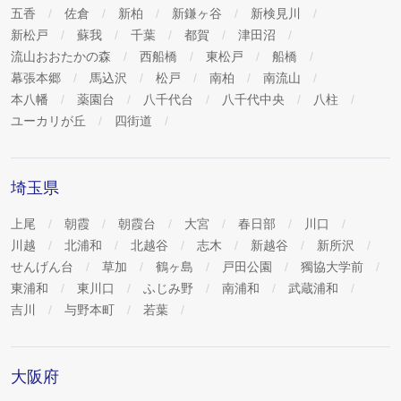
五香
佐倉
新柏
新鎌ヶ谷
新検見川
新松戸
蘇我
千葉
都賀
津田沼
流山おおたかの森
西船橋
東松戸
船橋
幕張本郷
馬込沢
松戸
南柏
南流山
本八幡
薬園台
八千代台
八千代中央
八柱
ユーカリが丘
四街道
埼玉県
上尾
朝霞
朝霞台
大宮
春日部
川口
川越
北浦和
北越谷
志木
新越谷
新所沢
せんげん台
草加
鶴ヶ島
戸田公園
獨協大学前
東浦和
東川口
ふじみ野
南浦和
武蔵浦和
吉川
与野本町
若葉
大阪府