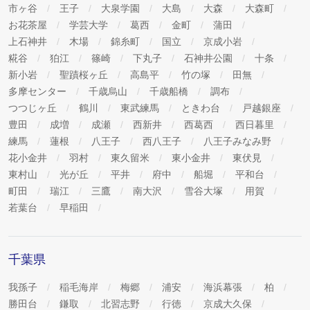
市ヶ谷
王子
大泉学園
大島
大森
大森町
お花茶屋
学芸大学
葛西
金町
蒲田
上石神井
木場
錦糸町
国立
京成小岩
糀谷
狛江
篠崎
下丸子
石神井公園
十条
新小岩
聖蹟桜ヶ丘
高島平
竹の塚
田無
多摩センター
千歳烏山
千歳船橋
調布
つつじヶ丘
鶴川
東武練馬
ときわ台
戸越銀座
豊田
成増
成瀬
西新井
西葛西
西日暮里
練馬
蓮根
八王子
西八王子
八王子みなみ野
花小金井
羽村
東久留米
東小金井
東伏見
東村山
光が丘
平井
府中
船堀
平和台
町田
瑞江
三鷹
南大沢
雪谷大塚
用賀
若葉台
早稲田
千葉県
我孫子
稲毛海岸
梅郷
浦安
海浜幕張
柏
勝田台
鎌取
北習志野
行徳
京成大久保