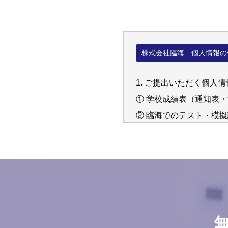
株式会社臨海 個人情報の
1. ご提出いただく個人情
① 学校成績表（通知表
② 臨海でのテスト・模
③ 英検Ⓡ等の各種検定
④ 志望校(学部・学科を含
⑤ 塾内外での写真、ビ
⑥ 生徒及び保護者の氏
⑦ その他、健康上の様
※英検Ⓡは、公益財団法