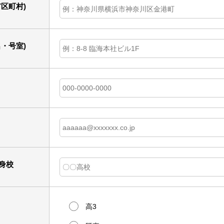
区町村)
・号室)
身校
高3