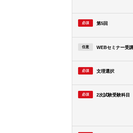
第5回
WEBセミナー受
文理選択
2次試験受験科目