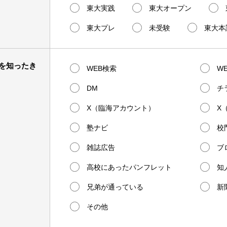
東大実践
東大オープン
東大プレ
未受験
東大本
を知ったき
WEB検索
W
DM
チ
X（臨海アカウント）
X
塾ナビ
校
雑誌広告
ブ
高校にあったパンフレット
知
兄弟が通っている
新
その他