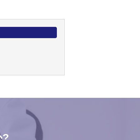
等
柄
?