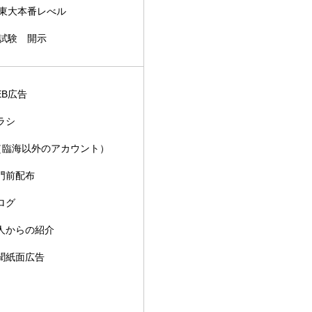
東大本番レべル
試験 開示
EB広告
ラシ
（臨海以外のアカウント）
門前配布
ログ
人からの紹介
聞紙面広告