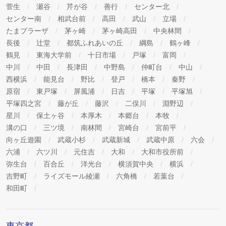
菅生
瀬谷
芹が谷
善行
センター北
センター南
相武台前
高田
武山
立場
たまプラーザ
茅ヶ崎
茅ヶ崎高田
中央林間
長後
辻堂
都筑ふれあいの丘
綱島
鶴ヶ峰
鶴見
東海大学前
十日市場
戸塚
富岡
中川
中田
長津田
中野島
仲町台
中山
西横浜
能見台
野比
登戸
橋本
秦野
原宿
東戸塚
屏風浦
日吉
平塚
平塚旭
平塚四之宮
藤が丘
藤沢
二俣川
淵野辺
星川
保土ヶ谷
本厚木
本郷台
本牧
溝の口
三ツ境
南林間
宮崎台
宮前平
向ヶ丘遊園
武蔵小杉
武蔵新城
武蔵中原
六会
六浦
六ツ川
元住吉
大和
大和市役所前
弥生台
百合丘
洋光台
横須賀中央
横浜
吉野町
ライズモール綾瀬
六角橋
若葉台
和田町