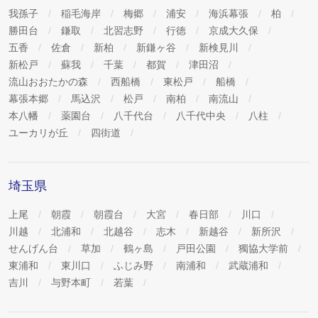
我孫子
稲毛海岸
梅郷
浦安
海浜幕張
柏
勝田台
鎌取
北習志野
行徳
京成大久保
五香
佐倉
新柏
新鎌ヶ谷
新検見川
新松戸
蘇我
千葉
都賀
津田沼
流山おおたかの森
西船橋
東松戸
船橋
幕張本郷
馬込沢
松戸
南柏
南流山
本八幡
薬園台
八千代台
八千代中央
八柱
ユーカリが丘
四街道
埼玉県
上尾
朝霞
朝霞台
大宮
春日部
川口
川越
北浦和
北越谷
志木
新越谷
新所沢
せんげん台
草加
鶴ヶ島
戸田公園
獨協大学前
東浦和
東川口
ふじみ野
南浦和
武蔵浦和
吉川
与野本町
若葉