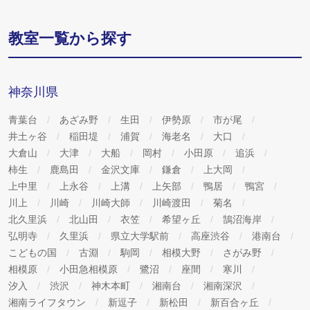
教室一覧から探す
神奈川県
青葉台
あざみ野
生田
伊勢原
市が尾
井土ヶ谷
稲田堤
浦賀
海老名
大口
大倉山
大津
大船
岡村
小田原
追浜
柿生
鹿島田
金沢文庫
鎌倉
上大岡
上中里
上永谷
上溝
上矢部
鴨居
鴨宮
川上
川崎
川崎大師
川崎渡田
菊名
北久里浜
北山田
衣笠
希望ヶ丘
鵠沼海岸
弘明寺
久里浜
県立大学駅前
高座渋谷
港南台
こどもの国
古淵
駒岡
相模大野
さがみ野
相模原
小田急相模原
鷺沼
座間
寒川
汐入
渋沢
神木本町
湘南台
湘南深沢
湘南ライフタウン
新逗子
新松田
新百合ヶ丘