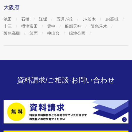
大阪府
池田
石橋
江坂
五月が丘
JR茨木
JR高槻
十三
摂津富田
豊中
服部天神
阪急茨木
阪急高槻
箕面
桃山台
緑地公園
資料請求/ご相談·お問い合わせ