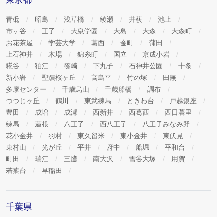
東京都
青砥
昭島
浅草橋
綾瀬
井荻
池上
市ヶ谷
王子
大泉学園
大島
大森
大森町
お花茶屋
学芸大学
葛西
金町
蒲田
上石神井
木場
錦糸町
国立
京成小岩
糀谷
狛江
篠崎
下丸子
石神井公園
十条
新小岩
聖蹟桜ヶ丘
高島平
竹の塚
田無
多摩センター
千歳烏山
千歳船橋
調布
つつじヶ丘
鶴川
東武練馬
ときわ台
戸越銀座
豊田
成増
成瀬
西新井
西葛西
西日暮里
練馬
蓮根
八王子
西八王子
八王子みなみ野
花小金井
羽村
東久留米
東小金井
東伏見
東村山
光が丘
平井
府中
船堀
平和台
町田
瑞江
三鷹
南大沢
雪谷大塚
用賀
若葉台
早稲田
千葉県