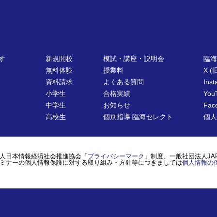
す
新規開校
模試・講座・説明会
臨海
無料体験
授業料
X (旧
資料請求
よくある質問
Ins
小学生
合格実績
You
中学生
お知らせ
Fac
高校生
個別指導 臨海セレクト
個人
人日本情報経済社会推進協会「
プライバシーマーク
」制度、一般社団法人JA
ミナーの個人情報保護に対する取り組み・方針等につきましては
個人情報の