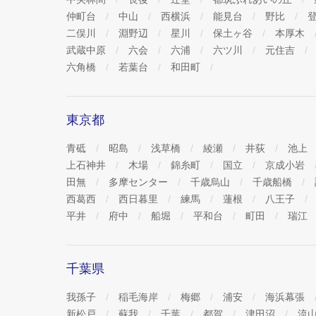
仲町台
中山
西横浜
能見台
野比
二俣川
淵野辺
星川
保土ヶ谷
本厚木
武蔵中原
六会
六浦
六ツ川
元住吉
六角橋
若葉台
和田町
東京都
青砥
昭島
浅草橋
綾瀬
井荻
池上
上石神井
木場
錦糸町
国立
京成小岩
田無
多摩センター
千歳烏山
千歳船橋
西葛西
西日暮里
練馬
蓮根
八王子
平井
府中
船堀
平和台
町田
瑞江
千葉県
我孫子
稲毛海岸
梅郷
浦安
海浜幕張
新松戸
蘇我
千葉
都賀
津田沼
流