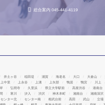
総合案内 045-441-4119
井土ヶ谷
稲田堤
浦賀
海老名
大口
大倉山
上中里
上永谷
上溝
上矢部
鴨居
鴨宮
川上
海岸
弘明寺
久里浜
県立大学駅前
高座渋谷
港南台
間
寒川
汐入
渋沢
神木本町
湘南台
湘南深沢
センター北
センター南
相武台前
高田
武山
立場
綱島
鶴ヶ峰
鶴見
東海大学前
十日市場
戸塚