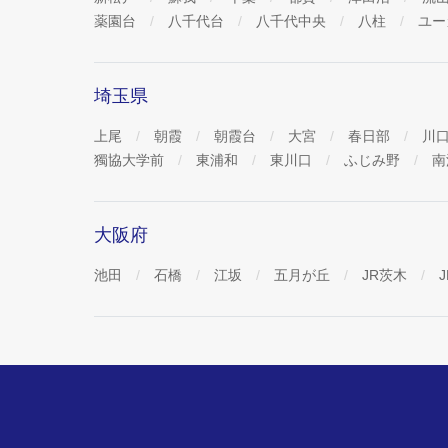
薬園台
八千代台
八千代中央
八柱
ユー
埼玉県
上尾
朝霞
朝霞台
大宮
春日部
川
獨協大学前
東浦和
東川口
ふじみ野
南
大阪府
池田
石橋
江坂
五月が丘
JR茨木