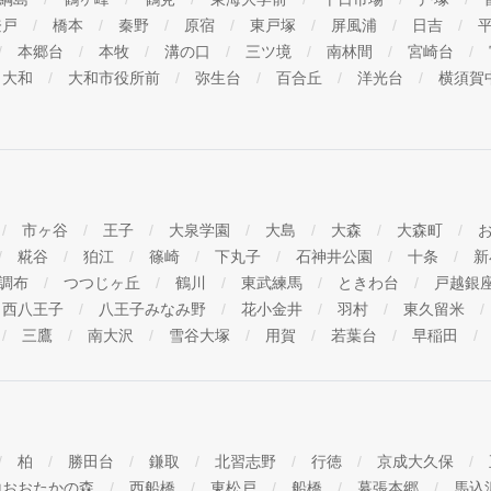
登戸
橋本
秦野
原宿
東戸塚
屏風浦
日吉
本郷台
本牧
溝の口
三ツ境
南林間
宮崎台
大和
大和市役所前
弥生台
百合丘
洋光台
横須賀
市ヶ谷
王子
大泉学園
大島
大森
大森町
糀谷
狛江
篠崎
下丸子
石神井公園
十条
新
調布
つつじヶ丘
鶴川
東武練馬
ときわ台
戸越銀
西八王子
八王子みなみ野
花小金井
羽村
東久留米
三鷹
南大沢
雪谷大塚
用賀
若葉台
早稲田
柏
勝田台
鎌取
北習志野
行徳
京成大久保
山おおたかの森
西船橋
東松戸
船橋
幕張本郷
馬込