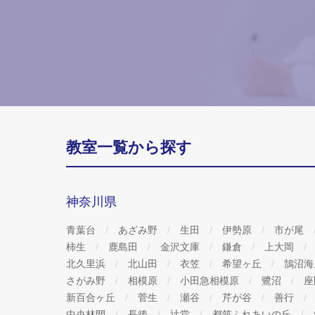
教室一覧から探す
神奈川県
青葉台
あざみ野
生田
伊勢原
市が尾
柿生
鹿島田
金沢文庫
鎌倉
上大岡
北久里浜
北山田
衣笠
希望ヶ丘
鵠沼
さがみ野
相模原
小田急相模原
鷺沼
座
新百合ヶ丘
菅生
瀬谷
芹が谷
善行
中央林間
長後
辻堂
都筑ふれあいの丘