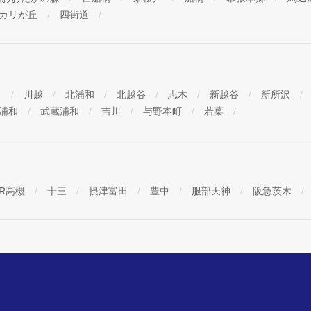
カリが丘
四街道
口
川越
北浦和
北越谷
志木
新越谷
新所沢
浦和
武蔵浦和
吉川
与野本町
若葉
JR高槻
十三
摂津富田
豊中
服部天神
阪急茨木