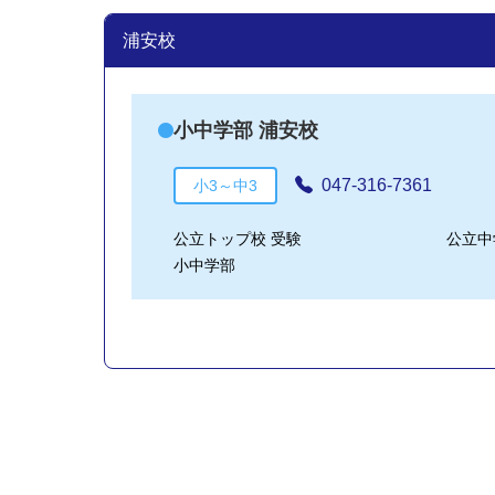
浦安校
小中学部 浦安校
047-316-7361
小3～中3
公立トップ校 受験
公立中
小中学部