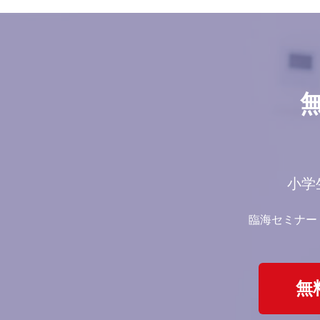
小学
臨海セミナー
無