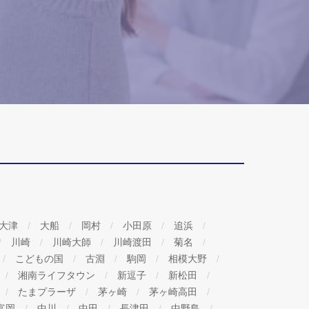
大津
大船
岡村
小田原
追浜
川崎
川崎大師
川崎渡田
菊名
こどもの国
古淵
駒岡
相模大野
湘南ライフタウン
新逗子
新松田
たまプラーザ
茅ヶ崎
茅ヶ崎高田
富岡
中川
中田
長津田
中野島