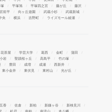
平塚
平塚旭
平塚四之宮
藤が丘
藤沢
宮前平
向ヶ丘遊園
武蔵小杉
武蔵新城
中央
横浜
吉野町
ライズモール綾瀬
お花茶屋
学芸大学
葛西
金町
蒲田
小岩
聖蹟桜ヶ丘
高島平
竹の塚
座
豊田
成増
成瀬
西新井
東小金井
東伏見
東村山
光が丘
五香
佐倉
新柏
新鎌ヶ谷
新検見川
沢
松戸
南柏
南流山
本八幡