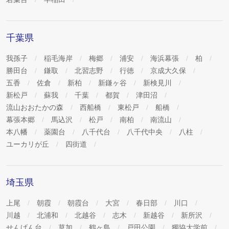
千葉県
我孫子
稲毛海岸
梅郷
浦安
海浜幕張
柏
勝田台
鎌取
北習志野
行徳
京成大久保
五香
佐倉
新柏
新鎌ヶ谷
新検見川
新松戸
蘇我
千葉
都賀
津田沼
流山おおたかの森
西船橋
東松戸
船橋
幕張本郷
馬込沢
松戸
南柏
南流山
本八幡
薬園台
八千代台
八千代中央
八柱
ユーカリが丘
四街道
埼玉県
上尾
朝霞
朝霞台
大宮
春日部
川口
川越
北浦和
北越谷
志木
新越谷
新所沢
せんげん台
草加
鶴ヶ島
戸田公園
獨協大学前