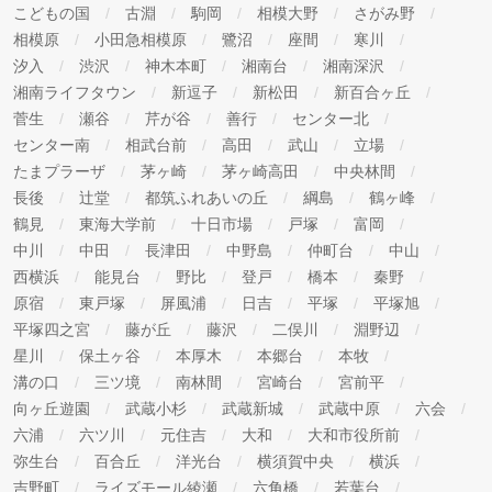
こどもの国
古淵
駒岡
相模大野
さがみ野
相模原
小田急相模原
鷺沼
座間
寒川
汐入
渋沢
神木本町
湘南台
湘南深沢
湘南ライフタウン
新逗子
新松田
新百合ヶ丘
菅生
瀬谷
芹が谷
善行
センター北
センター南
相武台前
高田
武山
立場
たまプラーザ
茅ヶ崎
茅ヶ崎高田
中央林間
長後
辻堂
都筑ふれあいの丘
綱島
鶴ヶ峰
鶴見
東海大学前
十日市場
戸塚
富岡
中川
中田
長津田
中野島
仲町台
中山
西横浜
能見台
野比
登戸
橋本
秦野
原宿
東戸塚
屏風浦
日吉
平塚
平塚旭
平塚四之宮
藤が丘
藤沢
二俣川
淵野辺
星川
保土ヶ谷
本厚木
本郷台
本牧
溝の口
三ツ境
南林間
宮崎台
宮前平
向ヶ丘遊園
武蔵小杉
武蔵新城
武蔵中原
六会
六浦
六ツ川
元住吉
大和
大和市役所前
弥生台
百合丘
洋光台
横須賀中央
横浜
吉野町
ライズモール綾瀬
六角橋
若葉台