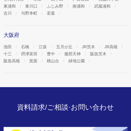
東浦和
東川口
ふじみ野
南浦和
武蔵浦和
吉川
与野本町
若葉
大阪府
池田
石橋
江坂
五月が丘
JR茨木
JR高槻
十三
摂津富田
豊中
服部天神
阪急茨木
阪急高槻
箕面
桃山台
緑地公園
資料請求/ご相談·お問い合わせ