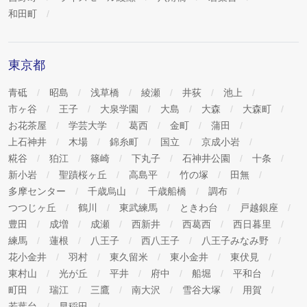
和田町
東京都
青砥
昭島
浅草橋
綾瀬
井荻
池上
市ヶ谷
王子
大泉学園
大島
大森
大森町
お花茶屋
学芸大学
葛西
金町
蒲田
上石神井
木場
錦糸町
国立
京成小岩
糀谷
狛江
篠崎
下丸子
石神井公園
十条
新小岩
聖蹟桜ヶ丘
高島平
竹の塚
田無
多摩センター
千歳烏山
千歳船橋
調布
つつじヶ丘
鶴川
東武練馬
ときわ台
戸越銀座
豊田
成増
成瀬
西新井
西葛西
西日暮里
練馬
蓮根
八王子
西八王子
八王子みなみ野
花小金井
羽村
東久留米
東小金井
東伏見
東村山
光が丘
平井
府中
船堀
平和台
町田
瑞江
三鷹
南大沢
雪谷大塚
用賀
若葉台
早稲田