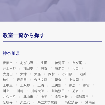
教室一覧から探す
神奈川県
青葉台
あざみ野
生田
伊勢原
市が尾
井土ヶ谷
稲田堤
浦賀
海老名
大口
大倉山
大津
大船
岡村
小田原
追浜
柿生
鹿島田
金沢文庫
鎌倉
上大岡
上中里
上永谷
上溝
上矢部
鴨居
鴨宮
川上
川崎
川崎大師
川崎渡田
菊名
北久里浜
北山田
衣笠
希望ヶ丘
鵠沼海岸
弘明寺
久里浜
県立大学駅前
高座渋谷
港南台