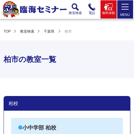
教室検索
電話
無料体験
MENU
TOP
教室検索
千葉県
柏市
柏市の教室一覧
柏校
小中学部 柏校