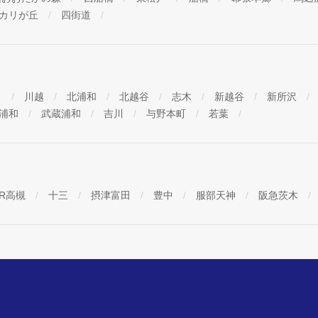
カリが丘
四街道
口
川越
北浦和
北越谷
志木
新越谷
新所沢
浦和
武蔵浦和
吉川
与野本町
若葉
JR高槻
十三
摂津富田
豊中
服部天神
阪急茨木