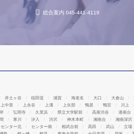
総合案内 045-441-4119
井土ヶ谷
稲田堤
浦賀
海老名
大口
大倉山
上中里
上永谷
上溝
上矢部
鴨居
鴨宮
川上
海岸
弘明寺
久里浜
県立大学駅前
高座渋谷
港南台
間
寒川
汐入
渋沢
神木本町
湘南台
湘南深沢
センター北
センター南
相武台前
高田
武山
立場
綱島
鶴ヶ峰
鶴見
東海大学前
十日市場
戸塚