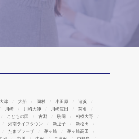
大津
大船
岡村
小田原
追浜
川崎
川崎大師
川崎渡田
菊名
こどもの国
古淵
駒岡
相模大野
湘南ライフタウン
新逗子
新松田
たまプラーザ
茅ヶ崎
茅ヶ崎高田
富岡
中川
中田
長津田
中野島