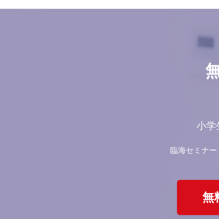
小学
臨海セミナー
無