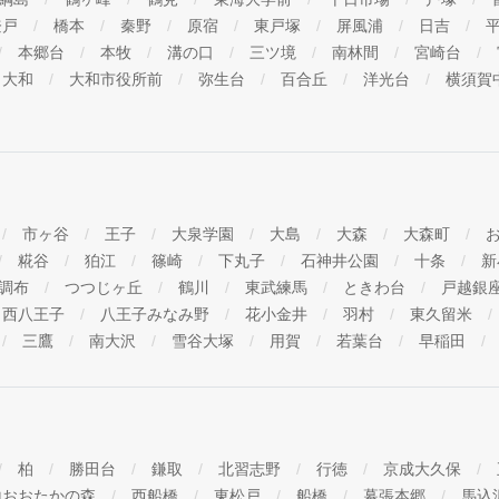
登戸
橋本
秦野
原宿
東戸塚
屏風浦
日吉
本郷台
本牧
溝の口
三ツ境
南林間
宮崎台
大和
大和市役所前
弥生台
百合丘
洋光台
横須賀
市ヶ谷
王子
大泉学園
大島
大森
大森町
糀谷
狛江
篠崎
下丸子
石神井公園
十条
新
調布
つつじヶ丘
鶴川
東武練馬
ときわ台
戸越銀
西八王子
八王子みなみ野
花小金井
羽村
東久留米
三鷹
南大沢
雪谷大塚
用賀
若葉台
早稲田
柏
勝田台
鎌取
北習志野
行徳
京成大久保
山おおたかの森
西船橋
東松戸
船橋
幕張本郷
馬込