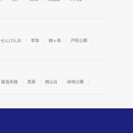
せんげん台
草加
鶴ヶ島
戸田公園
阪急高槻
箕面
桃山台
緑地公園