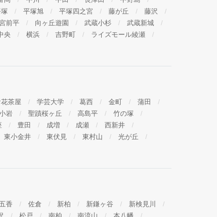
平塚
平塚旭
平塚四之宮
藤が丘
藤沢
宮前平
向ヶ丘遊園
武蔵小杉
武蔵新城
中央
横浜
吉野町
ライズモール綾瀬
お花茶屋
学芸大学
葛西
金町
蒲田
小岩
聖蹟桜ヶ丘
高島平
竹の塚
座
豊田
成増
成瀬
西新井
東小金井
東伏見
東村山
光が丘
五香
佐倉
新柏
新鎌ヶ谷
新検見川
沢
松戸
南柏
南流山
本八幡