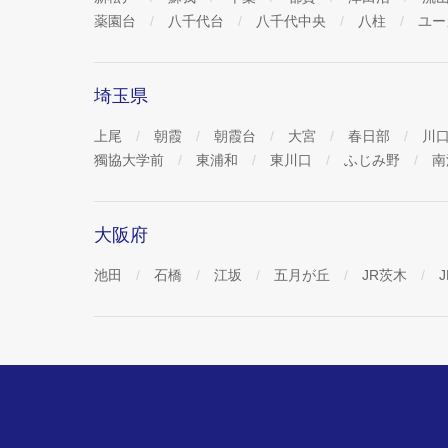
薬園台
八千代台
八千代中央
八柱
ユー
埼玉県
上尾
朝霞
朝霞台
大宮
春日部
川
獨協大学前
東浦和
東川口
ふじみ野
南
大阪府
池田
石橋
江坂
五月が丘
JR茨木