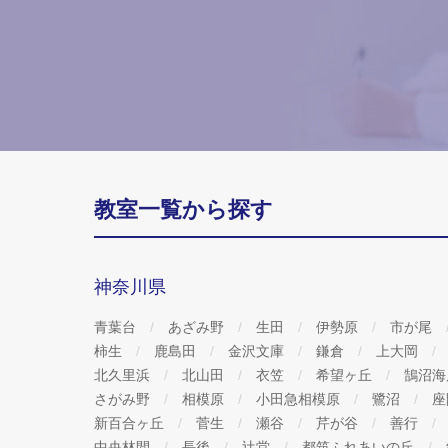
教室一覧から探す
神奈川県
青葉台
あざみ野
生田
伊勢原
市が尾
柿生
鹿島田
金沢文庫
鎌倉
上大岡
北久里浜
北山田
衣笠
希望ヶ丘
鵠沼
さがみ野
相模原
小田急相模原
鷺沼
座
新百合ヶ丘
菅生
瀬谷
芹が谷
善行
中央林間
長後
辻堂
都筑ふれあいの丘