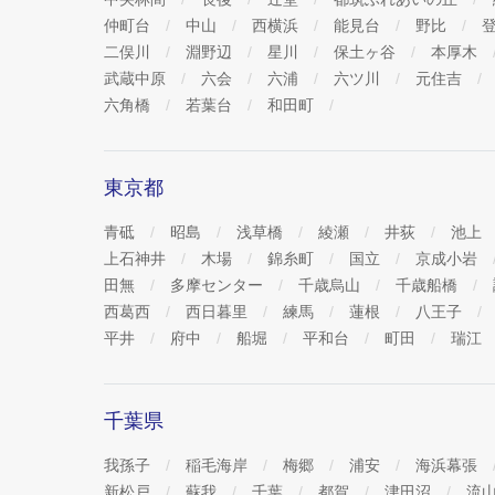
仲町台
中山
西横浜
能見台
野比
二俣川
淵野辺
星川
保土ヶ谷
本厚木
武蔵中原
六会
六浦
六ツ川
元住吉
六角橋
若葉台
和田町
東京都
青砥
昭島
浅草橋
綾瀬
井荻
池上
上石神井
木場
錦糸町
国立
京成小岩
田無
多摩センター
千歳烏山
千歳船橋
西葛西
西日暮里
練馬
蓮根
八王子
平井
府中
船堀
平和台
町田
瑞江
千葉県
我孫子
稲毛海岸
梅郷
浦安
海浜幕張
新松戸
蘇我
千葉
都賀
津田沼
流