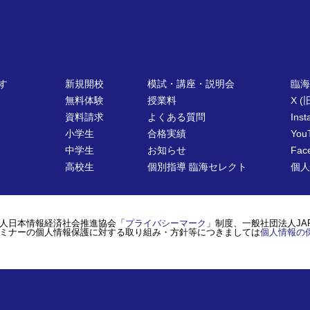
す
新規開校
模試・講座・説明会
臨海
無料体験
授業料
X (旧
資料請求
よくある質問
Ins
小学生
合格実績
You
中学生
お知らせ
Fac
高校生
個別指導 臨海セレクト
個人
人日本情報経済社会推進協会「
プライバシーマーク
」制度、一般社団法人JA
ミナーの個人情報保護に対する取り組み・方針等につきましては
個人情報の