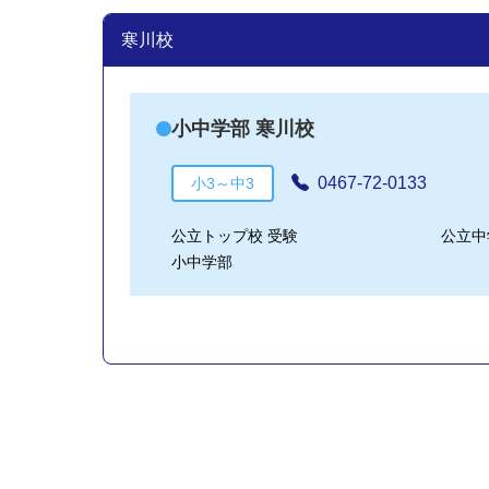
寒川校
小中学部 寒川校
0467-72-0133
小3～中3
公立トップ校 受験
公立中
小中学部