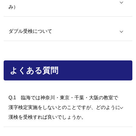
み）
ダブル受検について
よくある質問
Q.1 臨海では神奈川・東京・千葉・大阪の教室で
2025年度に臨海から繰越申請をし、承認を得られてい
漢字検定実施をしないとのことですが、どのように
る方の繰越期限は、2026年度同検定回までとなりま
漢検を受検すれば良いでしょうか。
す。
2026年度に臨海から繰越申請をし、承認を得られてい