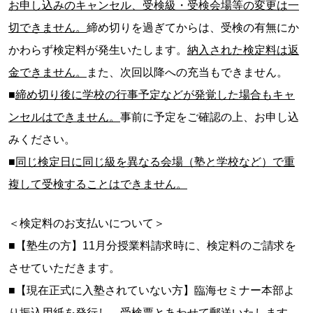
お申し込みのキャンセル、受検級・受検会場等の変更は一
切できません。
締め切りを過ぎてからは、受検の有無にか
かわらず検定料が発生いたします。
納入された検定料は返
金できません。
また、次回以降への充当もできません。
■
締め切り後に学校の行事予定などが発覚した場合もキャ
ンセルはできません。
事前に予定をご確認の上、お申し込
みください。
■
同じ検定日に同じ級を異なる会場（塾と学校など）で重
複して受検することはできません。
＜検定料のお支払いについて＞
■【塾生の方】11月分授業料請求時に、検定料のご請求を
させていただきます。
■【現在正式に入塾されていない方】臨海セミナー本部よ
り振込用紙を発行し、受検票とあわせて郵送いたします。