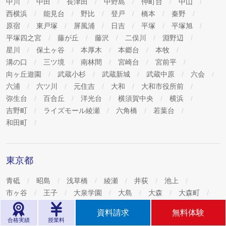
中川
中田
長津田
中野島
仲町台
中山
西横浜
能見台
野比
登戸
橋本
秦野
原宿
東戸塚
屏風浦
日吉
平塚
平塚旭
平塚四之宮
藤が丘
藤沢
二俣川
淵野辺
星川
保土ヶ谷
本厚木
本郷台
本牧
溝の口
三ツ境
南林間
宮崎台
宮前平
向ヶ丘遊園
武蔵小杉
武蔵新城
武蔵中原
六会
六浦
六ツ川
元住吉
大和
大和市役所前
弥生台
百合丘
洋光台
横須賀中央
横浜
吉野町
ライズモール綾瀬
六角橋
若葉台
和田町
東京都
青砥
昭島
浅草橋
綾瀬
井荻
池上
市ヶ谷
王子
大泉学園
大島
大森
大森町
お花茶屋
学芸大学
葛西
金町
蒲田
資料請求
無料体験
上石神井
木場
錦糸町
国立
京成小岩
合格実績
授業料