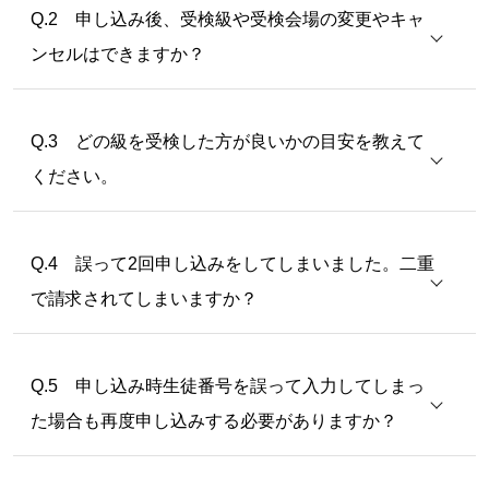
Q.2 申し込み後、受検級や受検会場の変更やキャ
る方の繰越期限は、2027年度同検定回までとなりま
ンセルはできますか？
す。
日本漢字能力検定協会
Q.3 どの級を受検した方が良いかの目安を教えて
※変更・キャンセル期日…2026年9月12日(土)15:00
ください。
Q.4 誤って2回申し込みをしてしまいました。二重
で請求されてしまいますか？
Q.5 申し込み時生徒番号を誤って入力してしまっ
た場合も再度申し込みする必要がありますか？