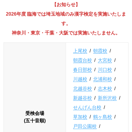
【お知らせ】
2026年度 臨海では埼玉地域のみ漢字検定を実施いたしま
す。
神奈川・東京・千葉・大阪では実施いたしません。
上尾校
/
朝霞校
/
朝霞台校
/
大宮校
/
春日部校
/
川口校
/
川越校
/
北浦和校
/
北越谷校
/
志木校
/
新越谷校
/
新所沢校
/
せんげん台校
/
受検会場
草加校
/
鶴ヶ島校
/
(五十音順)
戸田公園校
/