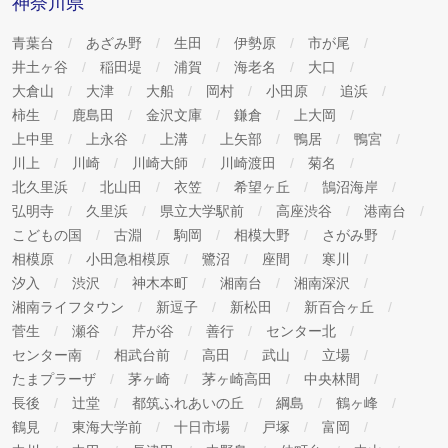
神奈川県
青葉台
あざみ野
生田
伊勢原
市が尾
井土ヶ谷
稲田堤
浦賀
海老名
大口
大倉山
大津
大船
岡村
小田原
追浜
柿生
鹿島田
金沢文庫
鎌倉
上大岡
上中里
上永谷
上溝
上矢部
鴨居
鴨宮
川上
川崎
川崎大師
川崎渡田
菊名
北久里浜
北山田
衣笠
希望ヶ丘
鵠沼海岸
弘明寺
久里浜
県立大学駅前
高座渋谷
港南台
こどもの国
古淵
駒岡
相模大野
さがみ野
相模原
小田急相模原
鷺沼
座間
寒川
汐入
渋沢
神木本町
湘南台
湘南深沢
湘南ライフタウン
新逗子
新松田
新百合ヶ丘
菅生
瀬谷
芹が谷
善行
センター北
センター南
相武台前
高田
武山
立場
たまプラーザ
茅ヶ崎
茅ヶ崎高田
中央林間
長後
辻堂
都筑ふれあいの丘
綱島
鶴ヶ峰
鶴見
東海大学前
十日市場
戸塚
富岡