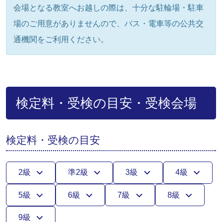
会場となる教室へお越しの際は、十分な駐輪場・駐車
場のご用意がありませんので、バス・電車等の公共交
通機関をご利用ください。
検定料・受検の目安・受検会場
検定料・受検の目安
2級
準2級
3級
4級
5級
6級
7級
8級
9級