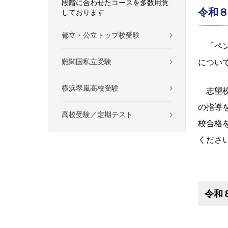
段階に合わせたコースを多数用意
令和
しております
都立・公立トップ校受験
「ペン
難関国私立受験
につい
横浜翠嵐高校受験
志望校
の指導
高校受験／定期テスト
校合格
くださ
令和