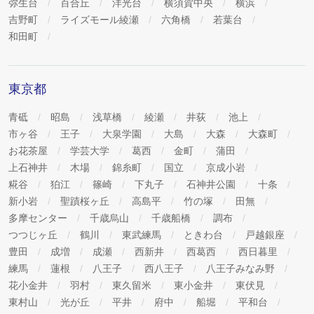
弥生台
百合丘
洋光台
横須賀中央
横浜
吉野町
ライズモール綾瀬
六角橋
若葉台
和田町
東京都
青砥
昭島
浅草橋
綾瀬
井荻
池上
市ヶ谷
王子
大泉学園
大島
大森
大森町
お花茶屋
学芸大学
葛西
金町
蒲田
上石神井
木場
錦糸町
国立
京成小岩
糀谷
狛江
篠崎
下丸子
石神井公園
十条
新小岩
聖蹟桜ヶ丘
高島平
竹の塚
田無
多摩センター
千歳烏山
千歳船橋
調布
つつじヶ丘
鶴川
東武練馬
ときわ台
戸越銀座
豊田
成増
成瀬
西新井
西葛西
西日暮里
練馬
蓮根
八王子
西八王子
八王子みなみ野
花小金井
羽村
東久留米
東小金井
東伏見
東村山
光が丘
平井
府中
船堀
平和台