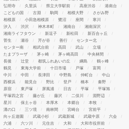
弘明寺
久里浜
県立大学駅前
高座渋谷
港南台
こどもの国
古淵
駒岡
相模大野
さがみ野
相模原
小田急相模原
鷺沼
座間
寒川
汐入
渋沢
神木本町
湘南台
湘南深沢
湘南ライフタウン
新逗子
新松田
新百合ヶ丘
菅生
瀬谷
芹が谷
善行
センター北
センター南
相武台前
高田
武山
立場
たまプラーザ
茅ヶ崎
茅ヶ崎高田
中央林間
長後
辻堂
都筑ふれあいの丘
綱島
鶴ヶ峰
鶴見
東海大学前
十日市場
戸塚
富岡
中川
中田
長津田
中野島
仲町台
中山
西横浜
能見台
野比
登戸
橋本
秦野
原宿
東戸塚
屏風浦
日吉
平塚
平塚旭
平塚四之宮
藤が丘
藤沢
二俣川
淵野辺
星川
保土ヶ谷
本厚木
本郷台
本牧
溝の口
三ツ境
南林間
宮崎台
宮前平
向ヶ丘遊園
武蔵小杉
武蔵新城
武蔵中原
六会
六浦
六ツ川
元住吉
大和
大和市役所前