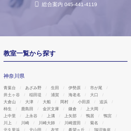
総合案内 045-441-4119
教室一覧から探す
神奈川県
青葉台
あざみ野
生田
伊勢原
市が尾
井土ヶ谷
稲田堤
浦賀
海老名
大口
大倉山
大津
大船
岡村
小田原
追浜
柿生
鹿島田
金沢文庫
鎌倉
上大岡
上中里
上永谷
上溝
上矢部
鴨居
鴨宮
川上
川崎
川崎大師
川崎渡田
菊名
北久里浜
北山田
衣笠
希望ヶ丘
鵠沼海岸