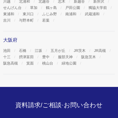
川越
北浦和
北越谷
志木
新越谷
新所沢
せんげん台
草加
鶴ヶ島
戸田公園
獨協大学前
東浦和
東川口
ふじみ野
南浦和
武蔵浦和
吉川
与野本町
若葉
大阪府
池田
石橋
江坂
五月が丘
JR茨木
JR高槻
十三
摂津富田
豊中
服部天神
阪急茨木
阪急高槻
箕面
桃山台
緑地公園
資料請求/ご相談·お問い合わせ