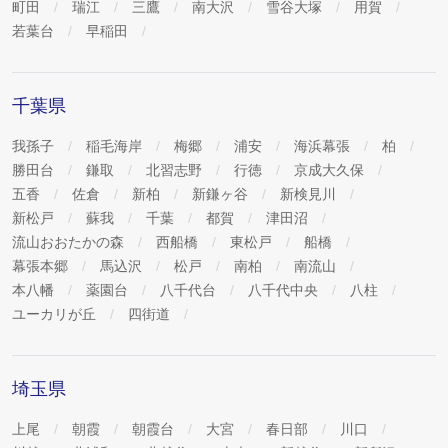
町田
瑞江
三鷹
南大沢
雪谷大塚
用賀
若葉台
早稲田
千葉県
我孫子
稲毛海岸
梅郷
浦安
海浜幕張
柏
勝田台
鎌取
北習志野
行徳
京成大久保
五香
佐倉
新柏
新鎌ヶ谷
新検見川
新松戸
蘇我
千葉
都賀
津田沼
流山おおたかの森
西船橋
東松戸
船橋
幕張本郷
馬込沢
松戸
南柏
南流山
本八幡
薬園台
八千代台
八千代中央
八柱
ユーカリが丘
四街道
埼玉県
上尾
朝霞
朝霞台
大宮
春日部
川口