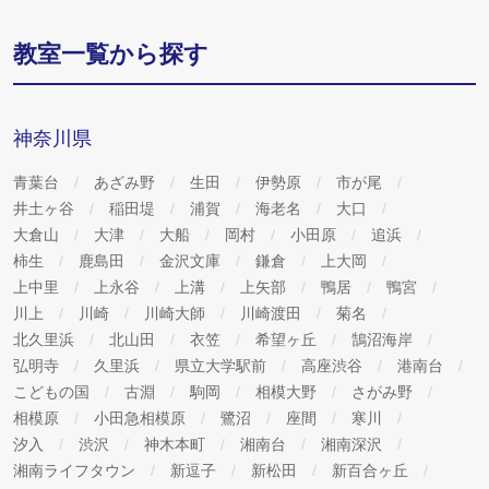
教室一覧から探す
神奈川県
青葉台
あざみ野
生田
伊勢原
市が尾
井土ヶ谷
稲田堤
浦賀
海老名
大口
大倉山
大津
大船
岡村
小田原
追浜
柿生
鹿島田
金沢文庫
鎌倉
上大岡
上中里
上永谷
上溝
上矢部
鴨居
鴨宮
川上
川崎
川崎大師
川崎渡田
菊名
北久里浜
北山田
衣笠
希望ヶ丘
鵠沼海岸
弘明寺
久里浜
県立大学駅前
高座渋谷
港南台
こどもの国
古淵
駒岡
相模大野
さがみ野
相模原
小田急相模原
鷺沼
座間
寒川
汐入
渋沢
神木本町
湘南台
湘南深沢
湘南ライフタウン
新逗子
新松田
新百合ヶ丘