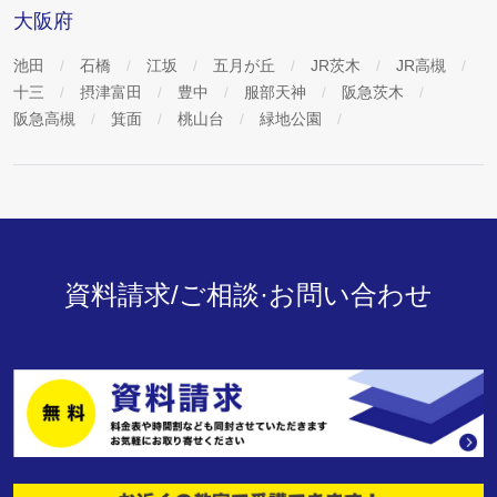
大阪府
池田
石橋
江坂
五月が丘
JR茨木
JR高槻
十三
摂津富田
豊中
服部天神
阪急茨木
阪急高槻
箕面
桃山台
緑地公園
資料請求/ご相談·お問い合わせ