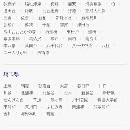
我孫子
稲毛海岸
梅郷
浦安
海浜幕張
柏
勝田台
鎌取
北習志野
行徳
京成大久保
五香
佐倉
新柏
新鎌ヶ谷
新検見川
新松戸
蘇我
千葉
都賀
津田沼
流山おおたかの森
西船橋
東松戸
船橋
幕張本郷
馬込沢
松戸
南柏
南流山
本八幡
薬園台
八千代台
八千代中央
八柱
ユーカリが丘
四街道
埼玉県
上尾
朝霞
朝霞台
大宮
春日部
川口
川越
北浦和
北越谷
志木
新越谷
新所沢
せんげん台
草加
鶴ヶ島
戸田公園
獨協大学前
東浦和
東川口
ふじみ野
南浦和
武蔵浦和
吉川
与野本町
若葉