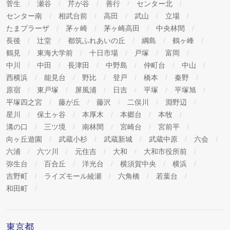
菅生
瀬谷
芹が谷
善行
センター北
センター南
相武台前
高田
武山
立場
たまプラーザ
茅ヶ崎
茅ヶ崎高田
中央林間
長後
辻堂
都筑ふれあいの丘
綱島
鶴ヶ峰
鶴見
東海大学前
十日市場
戸塚
富岡
中川
中田
長津田
中野島
仲町台
中山
西横浜
能見台
野比
登戸
橋本
秦野
原宿
東戸塚
屏風浦
日吉
平塚
平塚旭
平塚四之宮
藤が丘
藤沢
二俣川
淵野辺
星川
保土ヶ谷
本厚木
本郷台
本牧
溝の口
三ツ境
南林間
宮崎台
宮前平
向ヶ丘遊園
武蔵小杉
武蔵新城
武蔵中原
六会
六浦
六ツ川
元住吉
大和
大和市役所前
弥生台
百合丘
洋光台
横須賀中央
横浜
吉野町
ライズモール綾瀬
六角橋
若葉台
和田町
東京都