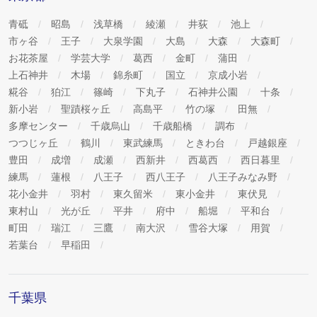
青砥
昭島
浅草橋
綾瀬
井荻
池上
市ヶ谷
王子
大泉学園
大島
大森
大森町
お花茶屋
学芸大学
葛西
金町
蒲田
上石神井
木場
錦糸町
国立
京成小岩
糀谷
狛江
篠崎
下丸子
石神井公園
十条
新小岩
聖蹟桜ヶ丘
高島平
竹の塚
田無
多摩センター
千歳烏山
千歳船橋
調布
つつじヶ丘
鶴川
東武練馬
ときわ台
戸越銀座
豊田
成増
成瀬
西新井
西葛西
西日暮里
練馬
蓮根
八王子
西八王子
八王子みなみ野
花小金井
羽村
東久留米
東小金井
東伏見
東村山
光が丘
平井
府中
船堀
平和台
町田
瑞江
三鷹
南大沢
雪谷大塚
用賀
若葉台
早稲田
千葉県