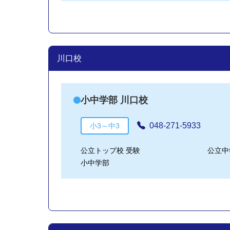
川口校
小中学部 川口校
048-271-5933
小3～中3
公立トップ校 受験
公立中
小中学部