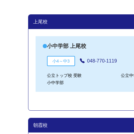
上尾校
小中学部 上尾校
048-770-1119
小4～中3
公立トップ校 受験
公立中
小中学部
朝霞校