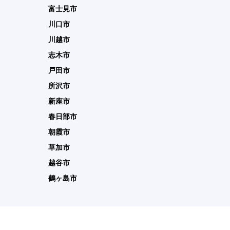
富士見市
川口市
川越市
志木市
戸田市
所沢市
新座市
春日部市
朝霞市
草加市
越谷市
鶴ヶ島市