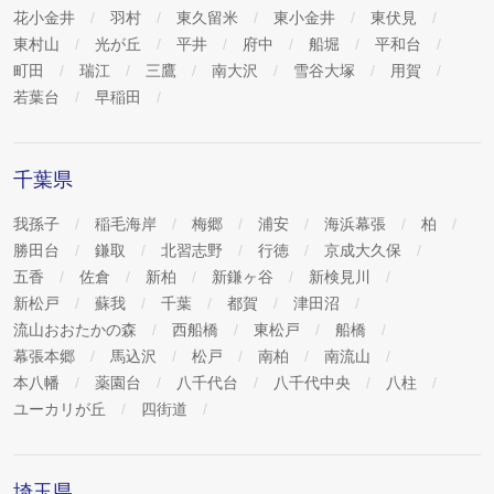
花小金井
羽村
東久留米
東小金井
東伏見
東村山
光が丘
平井
府中
船堀
平和台
町田
瑞江
三鷹
南大沢
雪谷大塚
用賀
若葉台
早稲田
千葉県
我孫子
稲毛海岸
梅郷
浦安
海浜幕張
柏
勝田台
鎌取
北習志野
行徳
京成大久保
五香
佐倉
新柏
新鎌ヶ谷
新検見川
新松戸
蘇我
千葉
都賀
津田沼
流山おおたかの森
西船橋
東松戸
船橋
幕張本郷
馬込沢
松戸
南柏
南流山
本八幡
薬園台
八千代台
八千代中央
八柱
ユーカリが丘
四街道
埼玉県