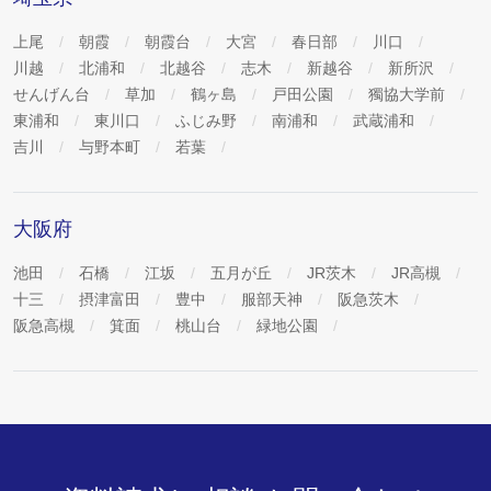
上尾
朝霞
朝霞台
大宮
春日部
川口
川越
北浦和
北越谷
志木
新越谷
新所沢
せんげん台
草加
鶴ヶ島
戸田公園
獨協大学前
東浦和
東川口
ふじみ野
南浦和
武蔵浦和
吉川
与野本町
若葉
大阪府
池田
石橋
江坂
五月が丘
JR茨木
JR高槻
十三
摂津富田
豊中
服部天神
阪急茨木
阪急高槻
箕面
桃山台
緑地公園