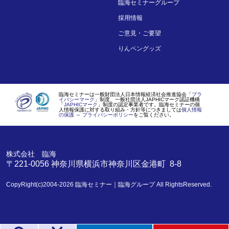
臨海セミナーグループ
採用情報
ご意見・ご要望
りんペングッズ
臨海セミナーは一般財団法人日本情報経済社会推進協会「
プラ
イバシーマーク
」制度、一般社団法人JAPHICマーク認証機構
「
JAPHICマーク
」制度の認定事業者です。臨海セミナーの個
人情報保護に対する取り組み・方針等につきましては
個人情報
の保護 ～ プライバシーポリシー
をご覧ください。
株式会社 臨海
〒221-0056
神奈川県
横浜市
神奈川区金港町 8-8
CopyRight(c)2004-2026
臨海セミナー｜臨海グループ
All RightsReserved.