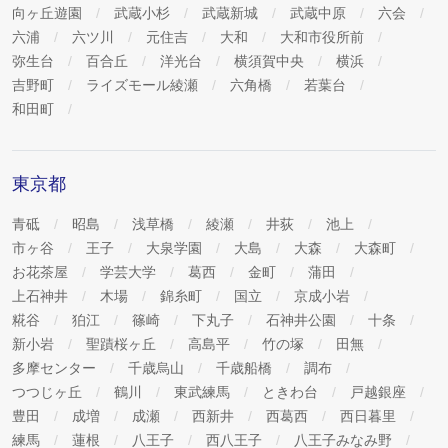
向ヶ丘遊園
武蔵小杉
武蔵新城
武蔵中原
六会
六浦
六ツ川
元住吉
大和
大和市役所前
弥生台
百合丘
洋光台
横須賀中央
横浜
吉野町
ライズモール綾瀬
六角橋
若葉台
和田町
東京都
青砥
昭島
浅草橋
綾瀬
井荻
池上
市ヶ谷
王子
大泉学園
大島
大森
大森町
お花茶屋
学芸大学
葛西
金町
蒲田
上石神井
木場
錦糸町
国立
京成小岩
糀谷
狛江
篠崎
下丸子
石神井公園
十条
新小岩
聖蹟桜ヶ丘
高島平
竹の塚
田無
多摩センター
千歳烏山
千歳船橋
調布
つつじヶ丘
鶴川
東武練馬
ときわ台
戸越銀座
豊田
成増
成瀬
西新井
西葛西
西日暮里
練馬
蓮根
八王子
西八王子
八王子みなみ野