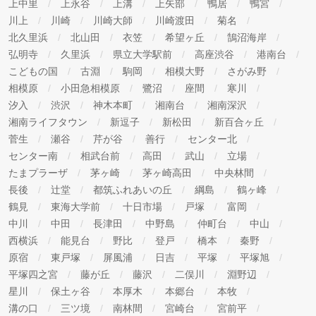
上中里
上永谷
上溝
上矢部
鴨居
鴨宮
川上
川崎
川崎大師
川崎渡田
菊名
北久里浜
北山田
衣笠
希望ヶ丘
鵠沼海岸
弘明寺
久里浜
県立大学駅前
高座渋谷
港南台
こどもの国
古淵
駒岡
相模大野
さがみ野
相模原
小田急相模原
鷺沼
座間
寒川
汐入
渋沢
神木本町
湘南台
湘南深沢
湘南ライフタウン
新逗子
新松田
新百合ヶ丘
菅生
瀬谷
芹が谷
善行
センター北
センター南
相武台前
高田
武山
立場
たまプラーザ
茅ヶ崎
茅ヶ崎高田
中央林間
長後
辻堂
都筑ふれあいの丘
綱島
鶴ヶ峰
鶴見
東海大学前
十日市場
戸塚
富岡
中川
中田
長津田
中野島
仲町台
中山
西横浜
能見台
野比
登戸
橋本
秦野
原宿
東戸塚
屏風浦
日吉
平塚
平塚旭
平塚四之宮
藤が丘
藤沢
二俣川
淵野辺
星川
保土ヶ谷
本厚木
本郷台
本牧
溝の口
三ツ境
南林間
宮崎台
宮前平