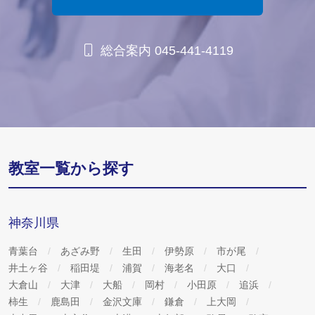
総合案内 045-441-4119
教室一覧から探す
神奈川県
青葉台
あざみ野
生田
伊勢原
市が尾
井土ヶ谷
稲田堤
浦賀
海老名
大口
大倉山
大津
大船
岡村
小田原
追浜
柿生
鹿島田
金沢文庫
鎌倉
上大岡