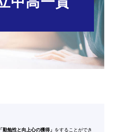
立中高一貫
！
「勤勉性と向上心の獲得」
をすることができ