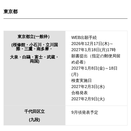
東京都
東京都立(一般枠）
WEB出願手続
2026年12月17日(木)～
(桜修館・小石川・立川国
際・三鷹・南多摩・
2027年1月18日(月)17時
願書提出（指定の郵便局留
大泉・白鷗・富士・武蔵・
両国)
め必着）
2027年1月8日(金)～18日
(月)
検査実施日
2027年2月3日(水)
合格発表
2027年2月9日(火)
千代田区立
9月頃発表予定
(九段)