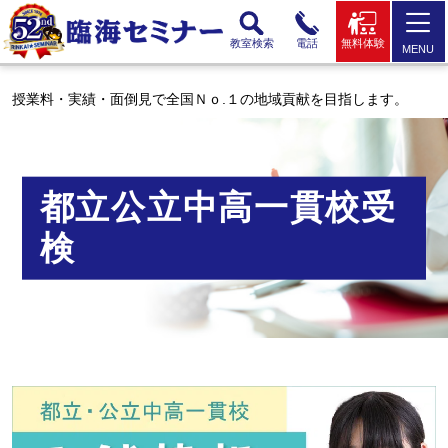
教室検索
電話
無料体験
MENU
授業料・実績・面倒見で全国Ｎｏ.１の地域貢献を目指します。
都立公立中高一貫校受
検