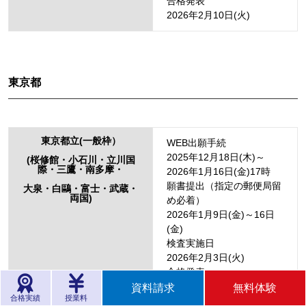
合格発表
2026年2月10日(火)
東京都
東京都立(一般枠）
WEB出願手続
2025年12月18日(木)～
(桜修館・小石川・立川国
際・三鷹・南多摩・
2026年1月16日(金)17時
願書提出（指定の郵便局留
大泉・白鷗・富士・武蔵・
両国)
め必着）
2026年1月9日(金)～16日
(金)
検査実施日
2026年2月3日(火)
合格発表
2026年2月9日(月)
資料請求
無料体験
合格実績
授業料