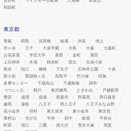
吉野町
ライズモール綾瀬
六角橋
若葉台
和田町
東京都
青砥
昭島
浅草橋
綾瀬
井荻
池上
市ヶ谷
王子
大泉学園
大島
大森
大森町
お花茶屋
学芸大学
葛西
金町
蒲田
上石神井
木場
錦糸町
国立
京成小岩
糀谷
狛江
篠崎
下丸子
石神井公園
十条
新小岩
聖蹟桜ヶ丘
高島平
竹の塚
田無
多摩センター
千歳烏山
千歳船橋
調布
つつじヶ丘
鶴川
東武練馬
ときわ台
戸越銀座
豊田
成増
成瀬
西新井
西葛西
西日暮里
練馬
蓮根
八王子
西八王子
八王子みなみ野
花小金井
羽村
東久留米
東小金井
東伏見
東村山
光が丘
平井
府中
船堀
平和台
町田
瑞江
三鷹
南大沢
雪谷大塚
用賀