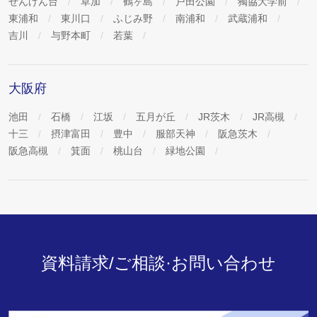
せんげん台
草加
鶴ヶ島
戸田公園
獨協大学前
東浦和
東川口
ふじみ野
南浦和
武蔵浦和
吉川
与野本町
若葉
大阪府
池田
石橋
江坂
五月が丘
JR茨木
JR高槻
十三
摂津富田
豊中
服部天神
阪急茨木
阪急高槻
箕面
桃山台
緑地公園
資料請求/ご相談·お問い合わせ