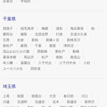
若葉台
早稲田
千葉県
我孫子
稲毛海岸
梅郷
浦安
海浜幕張
柏
勝田台
鎌取
北習志野
行徳
京成大久保
五香
佐倉
新柏
新鎌ヶ谷
新検見川
新松戸
蘇我
千葉
都賀
津田沼
流山おおたかの森
西船橋
東松戸
船橋
幕張本郷
馬込沢
松戸
南柏
南流山
本八幡
薬園台
八千代台
八千代中央
八柱
ユーカリが丘
四街道
埼玉県
上尾
朝霞
朝霞台
大宮
春日部
川口
川越
北浦和
北越谷
志木
新越谷
新所沢