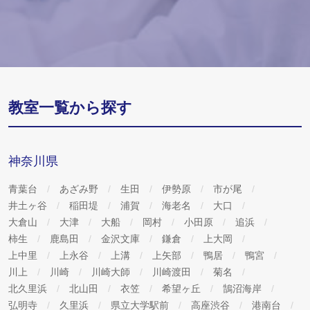
教室一覧から探す
神奈川県
青葉台
あざみ野
生田
伊勢原
市が尾
井土ヶ谷
稲田堤
浦賀
海老名
大口
大倉山
大津
大船
岡村
小田原
追浜
柿生
鹿島田
金沢文庫
鎌倉
上大岡
上中里
上永谷
上溝
上矢部
鴨居
鴨宮
川上
川崎
川崎大師
川崎渡田
菊名
北久里浜
北山田
衣笠
希望ヶ丘
鵠沼海岸
弘明寺
久里浜
県立大学駅前
高座渋谷
港南台