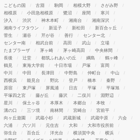
こどもの国
古淵
駒岡
相模大野
さがみ野
相模原
小田急相模原
鷺沼
座間
寒川
汐入
渋沢
神木本町
湘南台
湘南深沢
湘南ライフタウン
新逗子
新松田
新百合ヶ丘
菅生
瀬谷
芹が谷
善行
センター北
センター南
相武台前
高田
武山
立場
たまプラーザ
茅ヶ崎
茅ヶ崎高田
中央林間
長後
辻堂
都筑ふれあいの丘
綱島
鶴ヶ峰
鶴見
東海大学前
十日市場
戸塚
富岡
中川
中田
長津田
中野島
仲町台
中山
西横浜
能見台
野比
登戸
橋本
秦野
原宿
東戸塚
屏風浦
日吉
平塚
平塚旭
平塚四之宮
藤が丘
藤沢
二俣川
淵野辺
星川
保土ヶ谷
本厚木
本郷台
本牧
溝の口
三ツ境
南林間
宮崎台
宮前平
向ヶ丘遊園
武蔵小杉
武蔵新城
武蔵中原
六会
六浦
六ツ川
元住吉
大和
大和市役所前
弥生台
百合丘
洋光台
横須賀中央
横浜