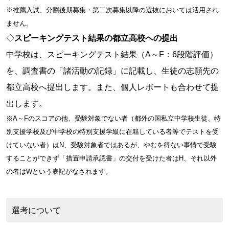
※推薦入試、分割後期募集・第二次募集以降の選抜においては活用され
ません。
◇
スピーキングテスト結果の都立高校への提出
中学校は、スピーキングテスト結果（A～F：6段階評価）
を、調査書の「諸活動の記録」に記載し、生徒の志願先の
都立高校へ提出します。また、個人レポートも合わせて提
出します。
※A～Fのスコアの他、受験対象でない者（都外の国私立中学校生徒、特
別支援学校及び中学校の特別支援学級に在籍している者等でテストを受
けていない者）はN、受験対象者ではあるが、やむを得ない事情で受験
することができず「措置申請承認書」の交付を受けた者はH、それ以外
の者はWという表記がなされます。
選考について