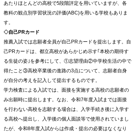
あたりほとんどの高校で5段階評定を用いていますが、各
教科の観点別学習状況の評価(ABC)を用いる学校もありま
す。
◇自己PRカード
推薦入試では志願者全員が自己PRカードを提出します。自
己PRカードは、都立高校があらかじめ示す｢本校の期待す
る生徒の姿｣を参考にして、①志望理由②中学校生活の中で
得たこと③高校卒業後の進路の3点について、志願者自身
が自分の考えを記入して提出するものです。
学力検査による入試では、面接を実施する高校の志願者の
み出願時に提出します。なお、令和7年度入試までは面接
を行わない高校を志願する場合は、入学手続き後に入学す
る高校へ提出し、入学後の個人面談等で使用されていまし
たが、令和8年度入試からは作成・提出の必要はなくなり