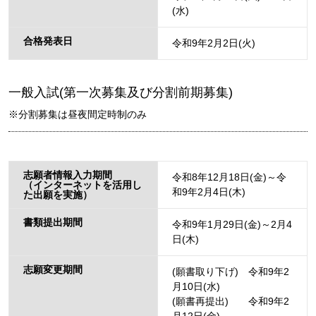
(水)
合格発表日
令和9年2月2日(火)
一般入試(第一次募集及び分割前期募集)
※分割募集は昼夜間定時制のみ
志願者情報入力期間
令和8年12月18日(金)～令
（インターネットを活用し
和9年2月4日(木)
た出願を実施）
書類提出期間
令和9年1月29日(金)～2月4
日(木)
志願変更期間
(願書取り下げ) 令和9年2
月10日(水)
(願書再提出) 令和9年2
月12日(金)