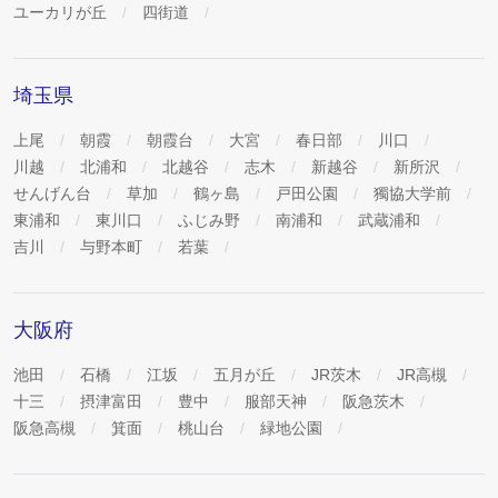
ユーカリが丘
四街道
埼玉県
上尾
朝霞
朝霞台
大宮
春日部
川口
川越
北浦和
北越谷
志木
新越谷
新所沢
せんげん台
草加
鶴ヶ島
戸田公園
獨協大学前
東浦和
東川口
ふじみ野
南浦和
武蔵浦和
吉川
与野本町
若葉
大阪府
池田
石橋
江坂
五月が丘
JR茨木
JR高槻
十三
摂津富田
豊中
服部天神
阪急茨木
阪急高槻
箕面
桃山台
緑地公園