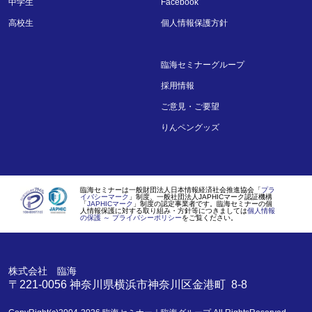
中学生
Facebook
高校生
個人情報保護方針
臨海セミナーグループ
採用情報
ご意見・ご要望
りんペングッズ
臨海セミナーは一般財団法人日本情報経済社会推進協会「
プラ
イバシーマーク
」制度、一般社団法人JAPHICマーク認証機構
「
JAPHICマーク
」制度の認定事業者です。臨海セミナーの個
人情報保護に対する取り組み・方針等につきましては
個人情報
の保護 ～ プライバシーポリシー
をご覧ください。
株式会社 臨海
〒221-0056
神奈川県
横浜市
神奈川区金港町 8-8