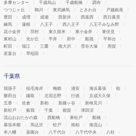
多摩センター
千歳烏山
千歳船橋
調布
つつじヶ丘
鶴川
東武練馬
ときわ台
戸越銀座
豊田
成増
成瀬
西新井
西葛西
西日暮里
練馬
蓮根
八王子
西八王子
八王子みなみ野
花小金井
羽村
東久留米
東小金井
東伏見
東村山
光が丘
平井
府中
船堀
平和台
町田
瑞江
三鷹
南大沢
雪谷大塚
用賀
若葉台
早稲田
千葉県
我孫子
稲毛海岸
梅郷
浦安
海浜幕張
柏
勝田台
鎌取
北習志野
行徳
京成大久保
五香
佐倉
新柏
新鎌ヶ谷
新検見川
新松戸
蘇我
千葉
都賀
津田沼
流山おおたかの森
西船橋
東松戸
船橋
幕張本郷
馬込沢
松戸
南柏
南流山
本八幡
薬園台
八千代台
八千代中央
八柱