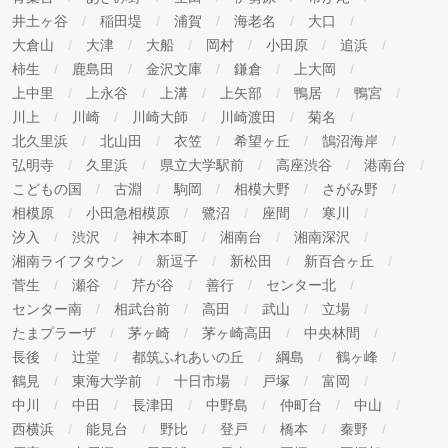
井土ヶ谷
稲田堤
浦賀
海老名
大口
大倉山
大津
大船
岡村
小田原
追浜
柿生
鹿島田
金沢文庫
鎌倉
上大岡
上中里
上永谷
上溝
上矢部
鴨居
鴨宮
川上
川崎
川崎大師
川崎渡田
菊名
北久里浜
北山田
衣笠
希望ヶ丘
鵠沼海岸
弘明寺
久里浜
県立大学駅前
高座渋谷
港南台
こどもの国
古淵
駒岡
相模大野
さがみ野
相模原
小田急相模原
鷺沼
座間
寒川
汐入
渋沢
神木本町
湘南台
湘南深沢
湘南ライフタウン
新逗子
新松田
新百合ヶ丘
菅生
瀬谷
芹が谷
善行
センター北
センター南
相武台前
高田
武山
立場
たまプラーザ
茅ヶ崎
茅ヶ崎高田
中央林間
長後
辻堂
都筑ふれあいの丘
綱島
鶴ヶ峰
鶴見
東海大学前
十日市場
戸塚
富岡
中川
中田
長津田
中野島
仲町台
中山
西横浜
能見台
野比
登戸
橋本
秦野