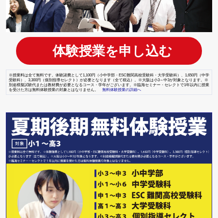
体験授業を申し込む
※授業料は全て無料です。体験諸費として1,100円（小中学部・ESC難関高校受験科・大学受験科）、1,650円（中学
受験科）、3,300円（個別指導セレクト）が必要となります（全て税込）。※大阪は小3～中3が対象となります。※
別途模擬試験代または教材費が必要となるコース・学年がございます。※臨海セミナー・セレクトで1年以内に授業
を受けた方は無料体験授業の対象とはなりません。
無料体験授業の詳細へ