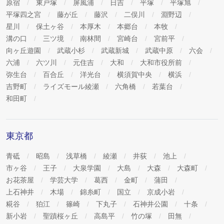
原宿
東戸塚
屏風浦
日吉
平塚
平塚旭
平塚四之宮
藤が丘
藤沢
二俣川
淵野辺
星川
保土ヶ谷
本厚木
本郷台
本牧
溝の口
三ツ境
南林間
宮崎台
宮前平
向ヶ丘遊園
武蔵小杉
武蔵新城
武蔵中原
六会
六浦
六ツ川
元住吉
大和
大和市役所前
弥生台
百合丘
洋光台
横須賀中央
横浜
吉野町
ライズモール綾瀬
六角橋
若葉台
和田町
東京都
青砥
昭島
浅草橋
綾瀬
井荻
池上
市ヶ谷
王子
大泉学園
大島
大森
大森町
お花茶屋
学芸大学
葛西
金町
蒲田
上石神井
木場
錦糸町
国立
京成小岩
糀谷
狛江
篠崎
下丸子
石神井公園
十条
新小岩
聖蹟桜ヶ丘
高島平
竹の塚
田無