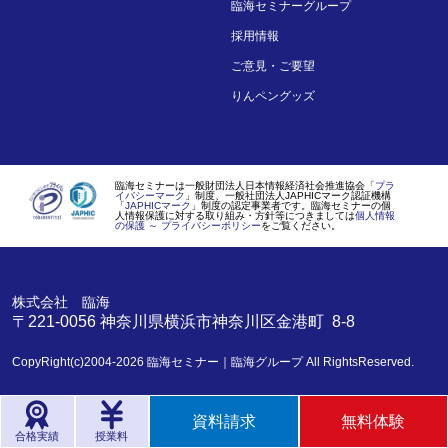
臨海セミナーグループ
採用情報
ご意見・ご要望
りんペングッズ
臨海セミナーは一般財団法人日本情報経済社会推進協会「
プラ
イバシーマーク
」制度、一般社団法人JAPHICマーク認証機構
「
JAPHICマーク
」制度の認定事業者です。臨海セミナーの個
人情報保護に対する取り組み・方針等につきましては
個人情報
の保護 ～ プライバシーポリシー
をご覧ください。
株式会社 臨海
〒221-0056
神奈川県
横浜市
神奈川区金港町 8-8
CopyRight(c)2004-2026
臨海セミナー｜臨海グループ
All RightsReserved.
資料請求
無料体験
合格実績
授業料