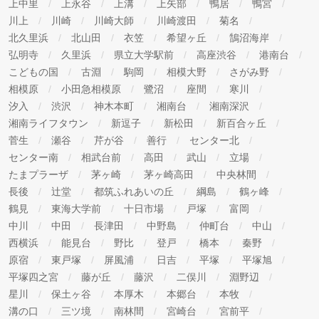
上中里
上永谷
上溝
上矢部
鴨居
鴨宮
川上
川崎
川崎大師
川崎渡田
菊名
北久里浜
北山田
衣笠
希望ヶ丘
鵠沼海岸
弘明寺
久里浜
県立大学駅前
高座渋谷
港南台
こどもの国
古淵
駒岡
相模大野
さがみ野
相模原
小田急相模原
鷺沼
座間
寒川
汐入
渋沢
神木本町
湘南台
湘南深沢
湘南ライフタウン
新逗子
新松田
新百合ヶ丘
菅生
瀬谷
芹が谷
善行
センター北
センター南
相武台前
高田
武山
立場
たまプラーザ
茅ヶ崎
茅ヶ崎高田
中央林間
長後
辻堂
都筑ふれあいの丘
綱島
鶴ヶ峰
鶴見
東海大学前
十日市場
戸塚
富岡
中川
中田
長津田
中野島
仲町台
中山
西横浜
能見台
野比
登戸
橋本
秦野
原宿
東戸塚
屏風浦
日吉
平塚
平塚旭
平塚四之宮
藤が丘
藤沢
二俣川
淵野辺
星川
保土ヶ谷
本厚木
本郷台
本牧
溝の口
三ツ境
南林間
宮崎台
宮前平