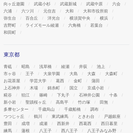
向ヶ丘遊園
武蔵小杉
武蔵新城
武蔵中原
六会
六浦
六ツ川
元住吉
大和
大和市役所前
弥生台
百合丘
洋光台
横須賀中央
横浜
吉野町
ライズモール綾瀬
六角橋
若葉台
和田町
東京都
青砥
昭島
浅草橋
綾瀬
井荻
池上
市ヶ谷
王子
大泉学園
大島
大森
大森町
お花茶屋
学芸大学
葛西
金町
蒲田
上石神井
木場
錦糸町
国立
京成小岩
糀谷
狛江
篠崎
下丸子
石神井公園
十条
新小岩
聖蹟桜ヶ丘
高島平
竹の塚
田無
多摩センター
千歳烏山
千歳船橋
調布
つつじヶ丘
鶴川
東武練馬
ときわ台
戸越銀座
豊田
成増
成瀬
西新井
西葛西
西日暮里
練馬
蓮根
八王子
西八王子
八王子みなみ野