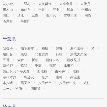
花小金井
羽村
東久留米
東小金井
東伏見
東村山
光が丘
平井
府中
船堀
平和台
町田
瑞江
三鷹
南大沢
雪谷大塚
用賀
若葉台
早稲田
千葉県
我孫子
稲毛海岸
梅郷
浦安
海浜幕張
柏
勝田台
鎌取
北習志野
行徳
京成大久保
五香
佐倉
新柏
新鎌ヶ谷
新検見川
新松戸
蘇我
千葉
都賀
津田沼
流山おおたかの森
西船橋
東松戸
船橋
幕張本郷
馬込沢
松戸
南柏
南流山
本八幡
薬園台
八千代台
八千代中央
八柱
ユーカリが丘
四街道
埼玉県