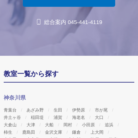
総合案内 045-441-4119
教室一覧から探す
神奈川県
青葉台
あざみ野
生田
伊勢原
市が尾
井土ヶ谷
稲田堤
浦賀
海老名
大口
大倉山
大津
大船
岡村
小田原
追浜
柿生
鹿島田
金沢文庫
鎌倉
上大岡