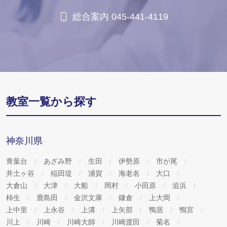
総合案内 045-441-4119
教室一覧から探す
神奈川県
青葉台
あざみ野
生田
伊勢原
市が尾
井土ヶ谷
稲田堤
浦賀
海老名
大口
大倉山
大津
大船
岡村
小田原
追浜
柿生
鹿島田
金沢文庫
鎌倉
上大岡
上中里
上永谷
上溝
上矢部
鴨居
鴨宮
川上
川崎
川崎大師
川崎渡田
菊名