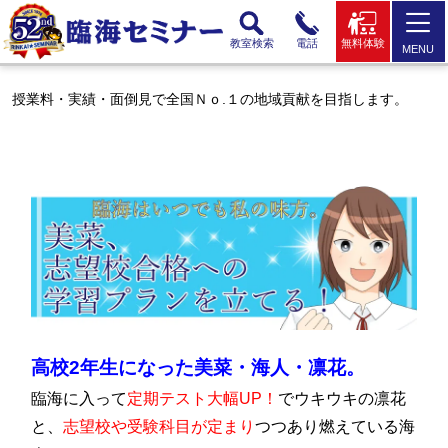
教室検索
電話
無料体験
MENU
授業料・実績・面倒見で全国Ｎｏ.１の地域貢献を目指します。
高校2年生になった美菜・海人・凛花。
臨海に入って
定期テスト大幅UP！
でウキウキの凛花
と、
志望校や受験科目が定まり
つつあり燃えている海