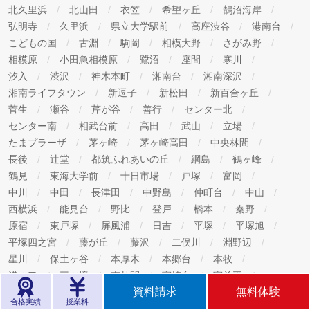
北久里浜
北山田
衣笠
希望ヶ丘
鵠沼海岸
弘明寺
久里浜
県立大学駅前
高座渋谷
港南台
こどもの国
古淵
駒岡
相模大野
さがみ野
相模原
小田急相模原
鷺沼
座間
寒川
汐入
渋沢
神木本町
湘南台
湘南深沢
湘南ライフタウン
新逗子
新松田
新百合ヶ丘
菅生
瀬谷
芹が谷
善行
センター北
センター南
相武台前
高田
武山
立場
たまプラーザ
茅ヶ崎
茅ヶ崎高田
中央林間
長後
辻堂
都筑ふれあいの丘
綱島
鶴ヶ峰
鶴見
東海大学前
十日市場
戸塚
富岡
中川
中田
長津田
中野島
仲町台
中山
西横浜
能見台
野比
登戸
橋本
秦野
原宿
東戸塚
屏風浦
日吉
平塚
平塚旭
平塚四之宮
藤が丘
藤沢
二俣川
淵野辺
星川
保土ヶ谷
本厚木
本郷台
本牧
溝の口
三ツ境
南林間
宮崎台
宮前平
資料請求
無料体験
向ヶ丘遊園
武蔵小杉
武蔵新城
武蔵中原
六会
合格実績
授業料
六浦
六ツ川
元住吉
大和
大和市役所前