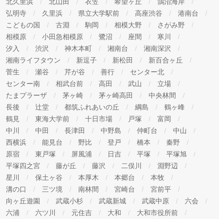
北久里浜
北山田
衣笠
希望ヶ丘
鵠沼海岸
弘明寺
久里浜
県立大学駅前
高座渋谷
港南台
こどもの国
古淵
駒岡
相模大野
さがみ野
相模原
小田急相模原
鷺沼
座間
寒川
汐入
渋沢
神木本町
湘南台
湘南深沢
湘南ライフタウン
新逗子
新松田
新百合ヶ丘
菅生
瀬谷
芹が谷
善行
センター北
センター南
相武台前
高田
武山
立場
たまプラーザ
茅ヶ崎
茅ヶ崎高田
中央林間
長後
辻堂
都筑ふれあいの丘
綱島
鶴ヶ峰
鶴見
東海大学前
十日市場
戸塚
富岡
中川
中田
長津田
中野島
仲町台
中山
西横浜
能見台
野比
登戸
橋本
秦野
原宿
東戸塚
屏風浦
日吉
平塚
平塚旭
平塚四之宮
藤が丘
藤沢
二俣川
淵野辺
星川
保土ヶ谷
本厚木
本郷台
本牧
溝の口
三ツ境
南林間
宮崎台
宮前平
向ヶ丘遊園
武蔵小杉
武蔵新城
武蔵中原
六会
六浦
六ツ川
元住吉
大和
大和市役所前