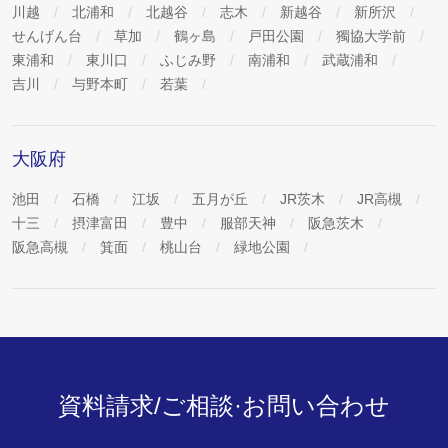
川越
北浦和
北越谷
志木
新越谷
新所沢
せんげん台
草加
鶴ヶ島
戸田公園
獨協大学前
東浦和
東川口
ふじみ野
南浦和
武蔵浦和
吉川
与野本町
若葉
大阪府
池田
石橋
江坂
五月が丘
JR茨木
JR高槻
十三
摂津富田
豊中
服部天神
阪急茨木
阪急高槻
箕面
桃山台
緑地公園
資料請求/ご相談·お問い合わせ