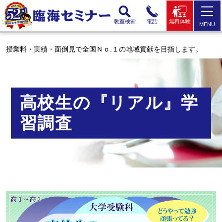
教室検索
電話
無料体験
MENU
授業料・実績・面倒見で全国Ｎｏ.１の地域貢献を目指します。
高校生の『リアル』学
習調査