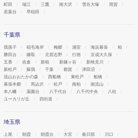
町田
瑞江
三鷹
南大沢
雪谷大塚
用賀
若葉台
早稲田
千葉県
我孫子
稲毛海岸
梅郷
浦安
海浜幕張
柏
勝田台
鎌取
北習志野
行徳
京成大久保
五香
佐倉
新柏
新鎌ヶ谷
新検見川
新松戸
蘇我
千葉
都賀
津田沼
流山おおたかの森
西船橋
東松戸
船橋
幕張本郷
馬込沢
松戸
南柏
南流山
本八幡
薬園台
八千代台
八千代中央
八柱
ユーカリが丘
四街道
埼玉県
上尾
朝霞
朝霞台
大宮
春日部
川口