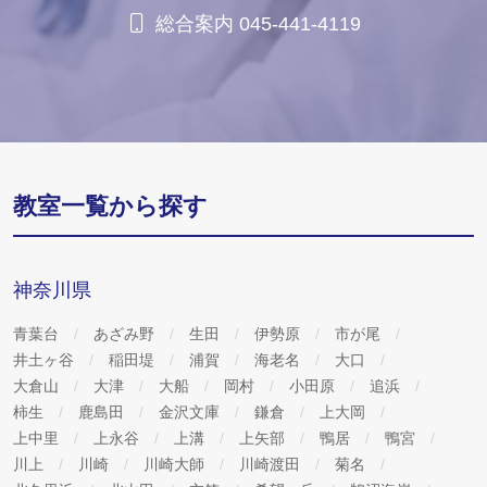
総合案内 045-441-4119
教室一覧から探す
神奈川県
青葉台
あざみ野
生田
伊勢原
市が尾
井土ヶ谷
稲田堤
浦賀
海老名
大口
大倉山
大津
大船
岡村
小田原
追浜
柿生
鹿島田
金沢文庫
鎌倉
上大岡
上中里
上永谷
上溝
上矢部
鴨居
鴨宮
川上
川崎
川崎大師
川崎渡田
菊名