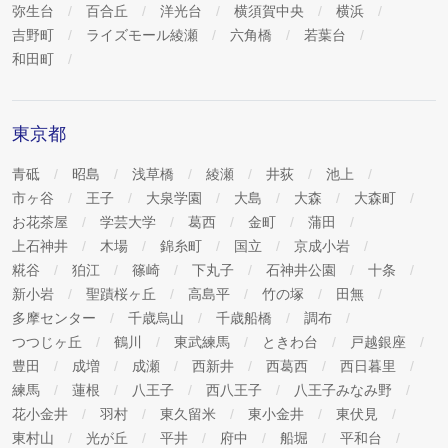
弥生台
百合丘
洋光台
横須賀中央
横浜
吉野町
ライズモール綾瀬
六角橋
若葉台
和田町
東京都
青砥
昭島
浅草橋
綾瀬
井荻
池上
市ヶ谷
王子
大泉学園
大島
大森
大森町
お花茶屋
学芸大学
葛西
金町
蒲田
上石神井
木場
錦糸町
国立
京成小岩
糀谷
狛江
篠崎
下丸子
石神井公園
十条
新小岩
聖蹟桜ヶ丘
高島平
竹の塚
田無
多摩センター
千歳烏山
千歳船橋
調布
つつじヶ丘
鶴川
東武練馬
ときわ台
戸越銀座
豊田
成増
成瀬
西新井
西葛西
西日暮里
練馬
蓮根
八王子
西八王子
八王子みなみ野
花小金井
羽村
東久留米
東小金井
東伏見
東村山
光が丘
平井
府中
船堀
平和台