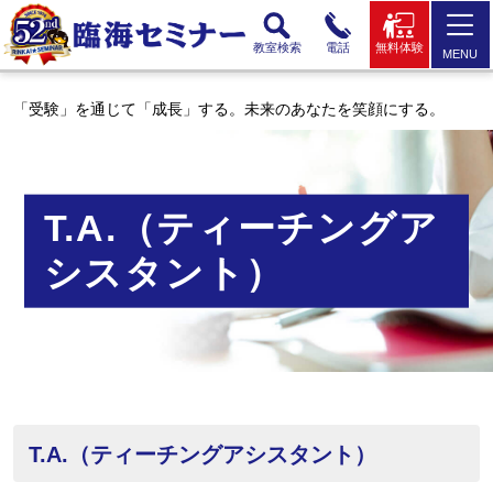
教室検索
電話
無料体験
MENU
「受験」を通じて「成長」する。未来のあなたを笑顔にする。
T.A.（ティーチングア
シスタント）
T.A.（ティーチングアシスタント）