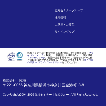
臨海セミナーグループ
採用情報
ご意見・ご要望
りんペングッズ
臨海セミナーは一般財団法人日本情報経済社会推進協会「
プラ
イバシーマーク
」制度、一般社団法人JAPHICマーク認証機構
「
JAPHICマーク
」制度の認定事業者です。臨海セミナーの個
人情報保護に対する取り組み・方針等につきましては
個人情報
の保護 ～ プライバシーポリシー
をご覧ください。
株式会社 臨海
〒221-0056
神奈川県
横浜市
神奈川区金港町 8-8
CopyRight(c)2004-2026
臨海セミナー｜臨海グループ
All RightsReserved.