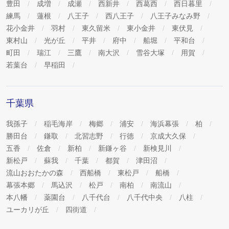
豊田
成増
成瀬
西新井
西葛西
西日暮里
練馬
蓮根
八王子
西八王子
八王子みなみ野
花小金井
羽村
東久留米
東小金井
東伏見
東村山
光が丘
平井
府中
船堀
平和台
町田
瑞江
三鷹
南大沢
雪谷大塚
用賀
若葉台
早稲田
千葉県
我孫子
稲毛海岸
梅郷
浦安
海浜幕張
柏
勝田台
鎌取
北習志野
行徳
京成大久保
五香
佐倉
新柏
新鎌ヶ谷
新検見川
新松戸
蘇我
千葉
都賀
津田沼
流山おおたかの森
西船橋
東松戸
船橋
幕張本郷
馬込沢
松戸
南柏
南流山
本八幡
薬園台
八千代台
八千代中央
八柱
ユーカリが丘
四街道