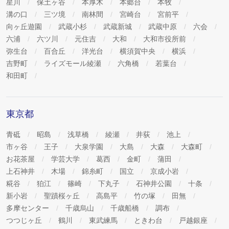
星川
保土ヶ谷
本厚木
本郷台
本牧
溝の口
三ツ境
南林間
宮崎台
宮前平
向ヶ丘遊園
武蔵小杉
武蔵新城
武蔵中原
六会
六浦
六ツ川
元住吉
大和
大和市役所前
弥生台
百合丘
洋光台
横須賀中央
横浜
吉野町
ライズモール綾瀬
六角橋
若葉台
和田町
東京都
青砥
昭島
浅草橋
綾瀬
井荻
池上
市ヶ谷
王子
大泉学園
大島
大森
大森町
お花茶屋
学芸大学
葛西
金町
蒲田
上石神井
木場
錦糸町
国立
京成小岩
糀谷
狛江
篠崎
下丸子
石神井公園
十条
新小岩
聖蹟桜ヶ丘
高島平
竹の塚
田無
多摩センター
千歳烏山
千歳船橋
調布
つつじヶ丘
鶴川
東武練馬
ときわ台
戸越銀座