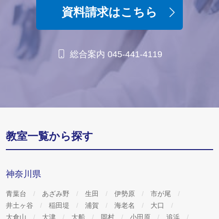
資料請求はこちら
総合案内 045-441-4119
教室一覧から探す
神奈川県
青葉台
あざみ野
生田
伊勢原
市が尾
井土ヶ谷
稲田堤
浦賀
海老名
大口
大倉山
大津
大船
岡村
小田原
追浜