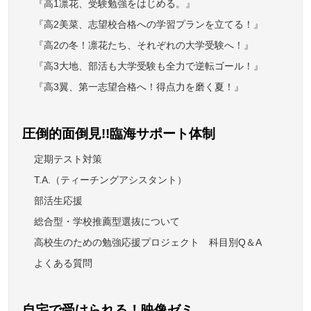
『高1凛花、受験勉強をはじめる。』
『高2美菜、志望校合格への学習プランを立てる！』
『高2の冬！凛花たち、それぞれの大学受験へ！』
『高3大地、部活も大学受験も全力で逆転ゴール！』
『高3翼、第一志望合格へ！得点力を磨く夏！』
圧倒的面倒見!!臨海サポート体制
定期テスト対策
T.A.（ティーチングアシスタント）
部活生応援
総合型・学校推薦型選抜について
高校生のための勉強応援プロジェクト 科目別Q＆A
よくある質問
自宅で受けられる！映像ゼミ