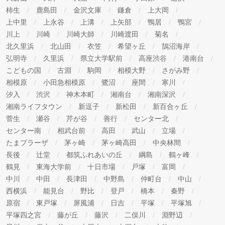
柿生
鹿島田
金沢文庫
鎌倉
上大岡
上中里
上永谷
上溝
上矢部
鴨居
鴨宮
川上
川崎
川崎大師
川崎渡田
菊名
北久里浜
北山田
衣笠
希望ヶ丘
鵠沼海岸
弘明寺
久里浜
県立大学駅前
高座渋谷
港南台
こどもの国
古淵
駒岡
相模大野
さがみ野
相模原
小田急相模原
鷺沼
座間
寒川
汐入
渋沢
神木本町
湘南台
湘南深沢
湘南ライフタウン
新逗子
新松田
新百合ヶ丘
菅生
瀬谷
芹が谷
善行
センター北
センター南
相武台前
高田
武山
立場
たまプラーザ
茅ヶ崎
茅ヶ崎高田
中央林間
長後
辻堂
都筑ふれあいの丘
綱島
鶴ヶ峰
鶴見
東海大学前
十日市場
戸塚
富岡
中川
中田
長津田
中野島
仲町台
中山
西横浜
能見台
野比
登戸
橋本
秦野
原宿
東戸塚
屏風浦
日吉
平塚
平塚旭
平塚四之宮
藤が丘
藤沢
二俣川
淵野辺