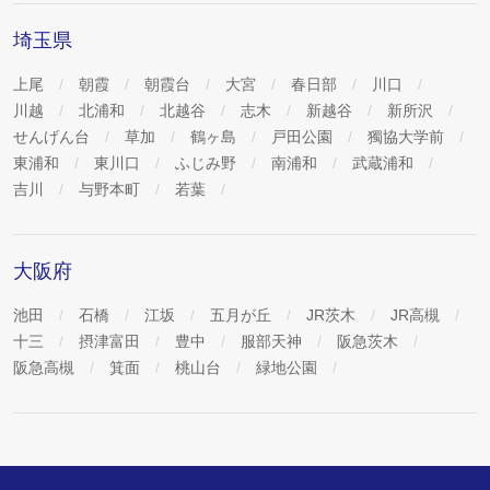
埼玉県
上尾
朝霞
朝霞台
大宮
春日部
川口
川越
北浦和
北越谷
志木
新越谷
新所沢
せんげん台
草加
鶴ヶ島
戸田公園
獨協大学前
東浦和
東川口
ふじみ野
南浦和
武蔵浦和
吉川
与野本町
若葉
大阪府
池田
石橋
江坂
五月が丘
JR茨木
JR高槻
十三
摂津富田
豊中
服部天神
阪急茨木
阪急高槻
箕面
桃山台
緑地公園