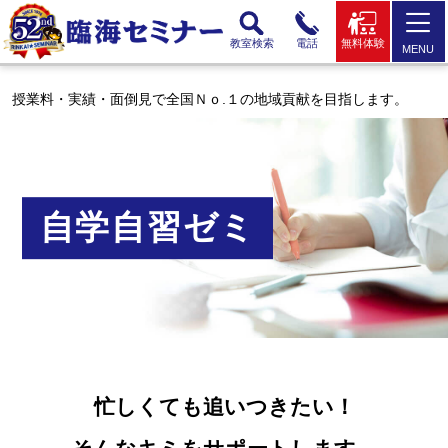
教室検索
電話
無料体験
MENU
授業料・実績・面倒見で全国Ｎｏ.１の地域貢献を目指します。
自学自習ゼミ
忙しくても追いつきたい！