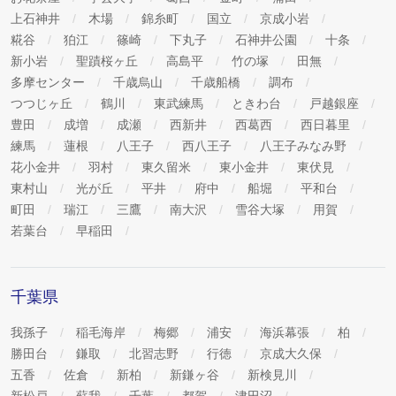
上石神井
木場
錦糸町
国立
京成小岩
糀谷
狛江
篠崎
下丸子
石神井公園
十条
新小岩
聖蹟桜ヶ丘
高島平
竹の塚
田無
多摩センター
千歳烏山
千歳船橋
調布
つつじヶ丘
鶴川
東武練馬
ときわ台
戸越銀座
豊田
成増
成瀬
西新井
西葛西
西日暮里
練馬
蓮根
八王子
西八王子
八王子みなみ野
花小金井
羽村
東久留米
東小金井
東伏見
東村山
光が丘
平井
府中
船堀
平和台
町田
瑞江
三鷹
南大沢
雪谷大塚
用賀
若葉台
早稲田
千葉県
我孫子
稲毛海岸
梅郷
浦安
海浜幕張
柏
勝田台
鎌取
北習志野
行徳
京成大久保
五香
佐倉
新柏
新鎌ヶ谷
新検見川