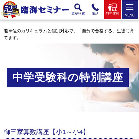
教室検索
電話
無料体験
MENU
週単位のカリキュラムと個別対応で、「自分で合格する」生徒に育
てます。
中学受験科の特別講座
御三家算数講座【小1～小4】