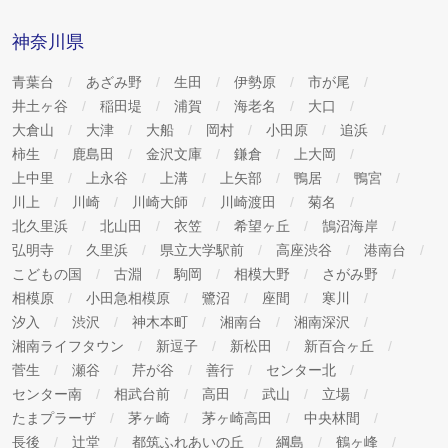
神奈川県
青葉台
あざみ野
生田
伊勢原
市が尾
井土ヶ谷
稲田堤
浦賀
海老名
大口
大倉山
大津
大船
岡村
小田原
追浜
柿生
鹿島田
金沢文庫
鎌倉
上大岡
上中里
上永谷
上溝
上矢部
鴨居
鴨宮
川上
川崎
川崎大師
川崎渡田
菊名
北久里浜
北山田
衣笠
希望ヶ丘
鵠沼海岸
弘明寺
久里浜
県立大学駅前
高座渋谷
港南台
こどもの国
古淵
駒岡
相模大野
さがみ野
相模原
小田急相模原
鷺沼
座間
寒川
汐入
渋沢
神木本町
湘南台
湘南深沢
湘南ライフタウン
新逗子
新松田
新百合ヶ丘
菅生
瀬谷
芹が谷
善行
センター北
センター南
相武台前
高田
武山
立場
たまプラーザ
茅ヶ崎
茅ヶ崎高田
中央林間
長後
辻堂
都筑ふれあいの丘
綱島
鶴ヶ峰