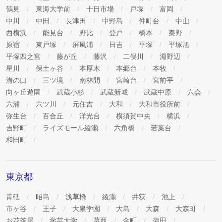
鶴見
東海大学前
十日市場
戸塚
富岡
中川
中田
長津田
中野島
仲町台
中山
西横浜
能見台
野比
登戸
橋本
秦野
原宿
東戸塚
屏風浦
日吉
平塚
平塚旭
平塚四之宮
藤が丘
藤沢
二俣川
淵野辺
星川
保土ヶ谷
本厚木
本郷台
本牧
溝の口
三ツ境
南林間
宮崎台
宮前平
向ヶ丘遊園
武蔵小杉
武蔵新城
武蔵中原
六会
六浦
六ツ川
元住吉
大和
大和市役所前
弥生台
百合丘
洋光台
横須賀中央
横浜
吉野町
ライズモール綾瀬
六角橋
若葉台
和田町
東京都
青砥
昭島
浅草橋
綾瀬
井荻
池上
市ヶ谷
王子
大泉学園
大島
大森
大森町
お花茶屋
学芸大学
葛西
金町
蒲田