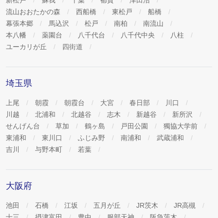
新松戸
蘇我
千葉
都賀
津田沼
流山おおたかの森
西船橋
東松戸
船橋
幕張本郷
馬込沢
松戸
南柏
南流山
本八幡
薬園台
八千代台
八千代中央
八柱
ユーカリが丘
四街道
埼玉県
上尾
朝霞
朝霞台
大宮
春日部
川口
川越
北浦和
北越谷
志木
新越谷
新所沢
せんげん台
草加
鶴ヶ島
戸田公園
獨協大学前
東浦和
東川口
ふじみ野
南浦和
武蔵浦和
吉川
与野本町
若葉
大阪府
池田
石橋
江坂
五月が丘
JR茨木
JR高槻
十三
摂津富田
豊中
服部天神
阪急茨木