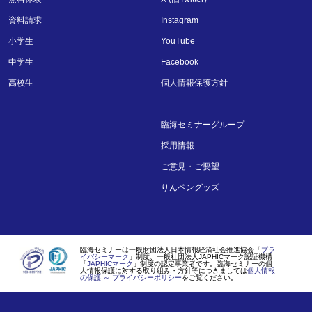
資料請求
Instagram
小学生
YouTube
中学生
Facebook
高校生
個人情報保護方針
臨海セミナーグループ
採用情報
ご意見・ご要望
りんペングッズ
臨海セミナーは一般財団法人日本情報経済社会推進協会「
プラ
イバシーマーク
」制度、一般社団法人JAPHICマーク認証機構
「
JAPHICマーク
」制度の認定事業者です。臨海セミナーの個
人情報保護に対する取り組み・方針等につきましては
個人情報
の保護 ～ プライバシーポリシー
をご覧ください。