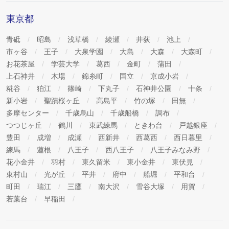
東京都
青砥
昭島
浅草橋
綾瀬
井荻
池上
市ヶ谷
王子
大泉学園
大島
大森
大森町
お花茶屋
学芸大学
葛西
金町
蒲田
上石神井
木場
錦糸町
国立
京成小岩
糀谷
狛江
篠崎
下丸子
石神井公園
十条
新小岩
聖蹟桜ヶ丘
高島平
竹の塚
田無
多摩センター
千歳烏山
千歳船橋
調布
つつじヶ丘
鶴川
東武練馬
ときわ台
戸越銀座
豊田
成増
成瀬
西新井
西葛西
西日暮里
練馬
蓮根
八王子
西八王子
八王子みなみ野
花小金井
羽村
東久留米
東小金井
東伏見
東村山
光が丘
平井
府中
船堀
平和台
町田
瑞江
三鷹
南大沢
雪谷大塚
用賀
若葉台
早稲田