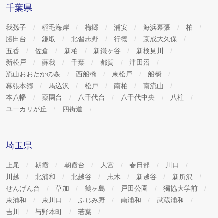
千葉県
我孫子
稲毛海岸
梅郷
浦安
海浜幕張
柏
勝田台
鎌取
北習志野
行徳
京成大久保
五香
佐倉
新柏
新鎌ヶ谷
新検見川
新松戸
蘇我
千葉
都賀
津田沼
流山おおたかの森
西船橋
東松戸
船橋
幕張本郷
馬込沢
松戸
南柏
南流山
本八幡
薬園台
八千代台
八千代中央
八柱
ユーカリが丘
四街道
埼玉県
上尾
朝霞
朝霞台
大宮
春日部
川口
川越
北浦和
北越谷
志木
新越谷
新所沢
せんげん台
草加
鶴ヶ島
戸田公園
獨協大学前
東浦和
東川口
ふじみ野
南浦和
武蔵浦和
吉川
与野本町
若葉