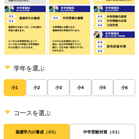
学年を選ぶ
小1
小2
小3
小4
小5
小6
コ一スを選ぶ
基礎学力の養成（小1）
中学受験対策（小1）