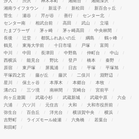
汐入
渋沢
神木本町
湘南台
湘南深沢
湘南ライフタウン
新逗子
新松田
新百合ヶ丘
菅生
瀬谷
芹が谷
善行
センター北
センター南
相武台前
高田
武山
立場
たまプラーザ
茅ヶ崎
茅ヶ崎高田
中央林間
長後
辻堂
都筑ふれあいの丘
綱島
鶴ヶ峰
鶴見
東海大学前
十日市場
戸塚
富岡
中川
中田
長津田
中野島
仲町台
中山
西横浜
能見台
野比
登戸
橋本
秦野
原宿
東戸塚
屏風浦
日吉
平塚
平塚旭
平塚四之宮
藤が丘
藤沢
二俣川
淵野辺
星川
保土ヶ谷
本厚木
本郷台
本牧
溝の口
三ツ境
南林間
宮崎台
宮前平
向ヶ丘遊園
武蔵小杉
武蔵新城
武蔵中原
六会
六浦
六ツ川
元住吉
大和
大和市役所前
弥生台
百合丘
洋光台
横須賀中央
横浜
吉野町
ライズモール綾瀬
六角橋
若葉台
和田町