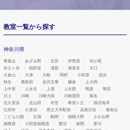
教室一覧から探す
神奈川県
青葉台
あざみ野
生田
伊勢原
市が尾
井土ヶ谷
稲田堤
浦賀
海老名
大口
大倉山
大津
大船
岡村
小田原
追浜
柿生
鹿島田
金沢文庫
鎌倉
上大岡
上中里
上永谷
上溝
上矢部
鴨居
鴨宮
川上
川崎
川崎大師
川崎渡田
菊名
北久里浜
北山田
衣笠
希望ヶ丘
鵠沼海岸
弘明寺
久里浜
県立大学駅前
高座渋谷
港南台
こどもの国
古淵
駒岡
相模大野
さがみ野
相模原
小田急相模原
鷺沼
座間
寒川