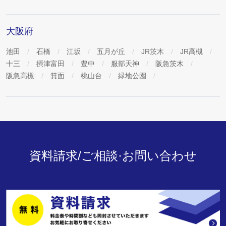
大阪府
池田
石橋
江坂
五月が丘
JR茨木
JR高槻
十三
摂津富田
豊中
服部天神
阪急茨木
阪急高槻
箕面
桃山台
緑地公園
資料請求/ご相談·お問い合わせ